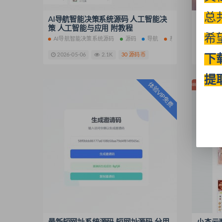
总
AI导航智能决策系统源码 人工智能决
K-Va
策 人工智能与应用 附教程
片、访
希
AI导航智能决策系统源码
源码
导航
系统源码
K-VA
2026-05-06
2.1K
30 源码币
2026-
下
提
体验VIP免费