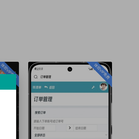
体验VIP免费
体验VIP免费