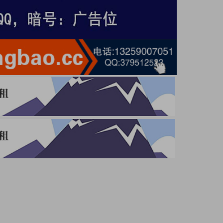
源码
支付宝的快币充值
PHP实时消息聊天室源码
哇棱镜导航主题
小游戏
TQGame
2.0
手机评论管理系统源码
源码
页面源码
和下载网站源码
物联网智能管理平台系统源码
源码
带流量主系统源码
载页html源码
不同小程序源码
app软件库源码库最新版本源码
源码
六爻前端工具全源网站源码