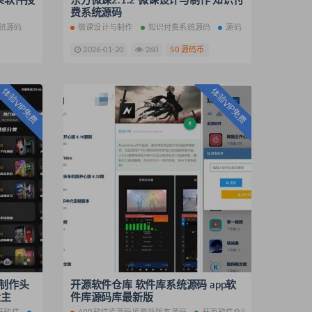
果软件授
东方微课2.1.2 微课设计与制作 知识付
费系统源码
统源码
微课设计与制作
知识付费系统源码
源码
系统源码
知
2026-01-20
260
50 源码币
体验VIP免费
体验VIP免费
制作头
开源软件仓库 软件库系统源码 app软
量主
件库源码库最新版