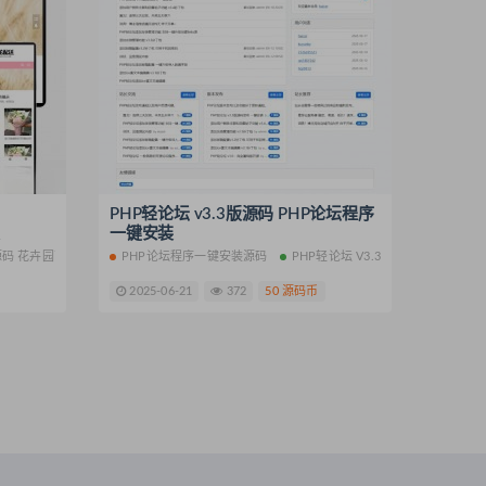
PHP轻论坛 v3.3版源码 PHP论坛程序
一键安装
源码 花卉园艺网站源码下载
PHP论坛程序一键安装源码
模板
网站建设
自适应
PHP轻论坛 V3.3版源码
源码
2025-06-21
372
50 源码币