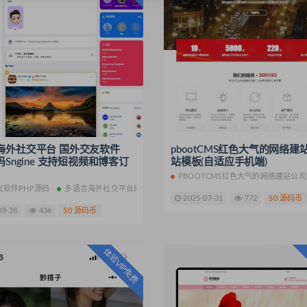
海外社交平台 国外交友软件
pbootCMS红色大气的网络建
码Sngine 支持短视频和博客订
站模板(自适应手机端)
关键词
PBOOTCMS红色大气的网络建站公
友软件PHP源码
多语言海外社交平台网站源码
支持短视频和博客订阅版本源码
2025-07-31
772
50 源码币
08-28
436
50 源码币
体验VIP免费