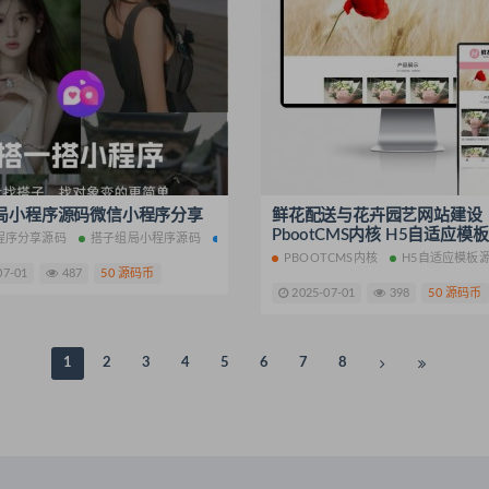
局小程序源码微信小程序分享
鲜花配送与花卉园艺网站建设
PbootCMS内核 H5自适应模板
程序分享源码
搭子组局小程序源码
微信
源码
小程序
PBOOTCMS内核
H5自适应模板
07-01
487
50 源码币
2025-07-01
398
50 源码币
1
2
3
4
5
6
7
8