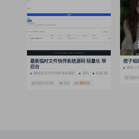
最新临时文件快传系统源码 轻量化 带
搭子组
后台
微信小
最新临时文件快传系统源码
源码
系统源码
无需注册
2025-
2025-07-05
392
50 源码币