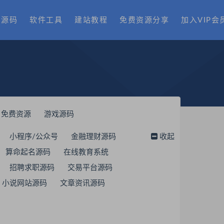
费源码
软件工具
建站教程
免费资源分享
加入VIP会
免费资源
游戏源码
小程序/公众号
金融理财源码
收起
算命起名源码
在线教育系统
招聘求职源码
交易平台源码
小说网站源码
文章资讯源码