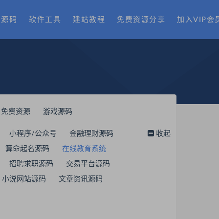
费源码
软件工具
建站教程
免费资源分享
加入VIP会
免费资源
游戏源码
小程序/公众号
金融理财源码
收起
算命起名源码
在线教育系统
招聘求职源码
交易平台源码
小说网站源码
文章资讯源码