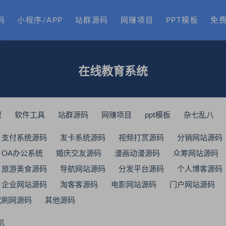
码
小程序/APP
站群源码
网赚项目
PPT模板
免
在线教育系统
程
软件工具
站群源码
网赚项目
ppt模板
杂七乱八
支付系统源码
发卡系统源码
视频打赏源码
分销网站源码
OA办公系统
婚庆交友源码
漫画动漫源码
众筹网站源码
旅游美食源码
导航网站源码
分发平台源码
个人博客源码
企业网站源码
淘客客源码
电影网站源码
门户网站源码
代刷网源码
其他源码
机