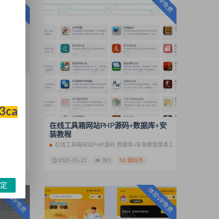
体验VIP免费
体验VIP免费
33ca
理化随
在线工具箱网站PHP源码+数据库+安
装教程
系统源码
在线工具箱网站PHP源码 数据库+安装教程版本源码
源码
P
2025-05-21
291
50 源码币
定
体验VIP免费
体验VIP免费