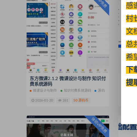
体验VIP免费
感
村
文
总
希
下
东方微课2.1.2 微课设计与制作 知识付
小学英
提
费系统源码
打印和生
微课设计与制作
知识付费系统源码
源码
系统源码
小学英
知
2026-01-20
261
50 源码币
2025-
体验VIP免费