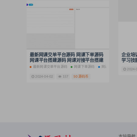
最新网课交单平台源码 网课下单源码
企业培
网课平台搭建源码 网课对接平台搭建
学习技
最新网课交单平台源码
网课下单源码
网课对接平台搭建
2024-
2024-04-02
157
50 源码币
本站导航