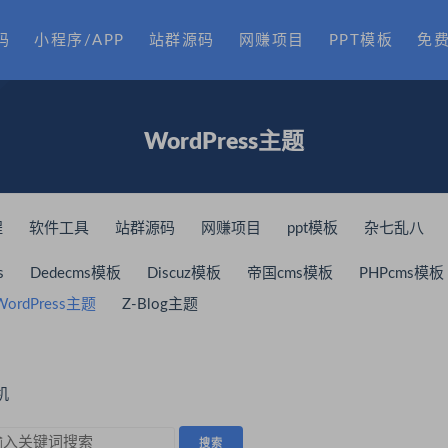
码
小程序/APP
站群源码
网赚项目
PPT模板
免
WordPress主题
程
软件工具
站群源码
网赚项目
ppt模板
杂七乱八
s
Dedecms模板
Discuz模板
帝国cms模板
PHPcms模板
WordPress主题
Z-Blog主题
机