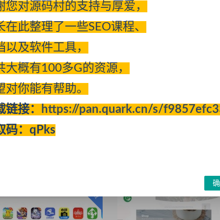
谢您对源码村的支持与厚爱，
长在此整理了一些SEO课程、
档以及软件工具，
共大概有100多G的资源，
望对你能有帮助。
geV资讯类个人博客主题源码 全
WordPress–漫画图片类主题
载链接：
https://pan.quark.cn/s/f9857efc
dPress主题
Madara v2.2.7.1
GEV资讯类个人博客主题源码
全开源WORDPRESS主题源码
WORDPRESS
源码
WORDPRESS
取码：qPks
01-20
2.1K
50 源码币
2026-01-20
2.1K
35 源码币
体验VIP免费
确