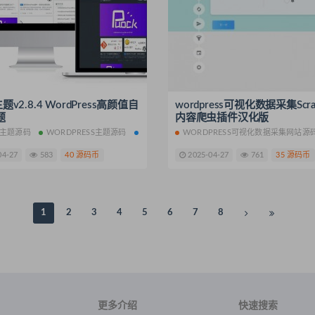
主题v2.8.4 WordPress高颜值自
wordpress可视化数据采集Scrap
题
内容爬虫插件汉化版
K主题源码
WORDPRESS主题源码
自适应
WORDPRESS
WORDPRESS可视化数据采集网站源
自适应主题
04-27
583
40 源码币
2025-04-27
761
35 源码币
1
2
3
4
5
6
7
8
更多介绍
快速搜索