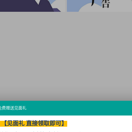
免费赠送见面礼
体验VIP免费
【见面礼 直接领取即可】