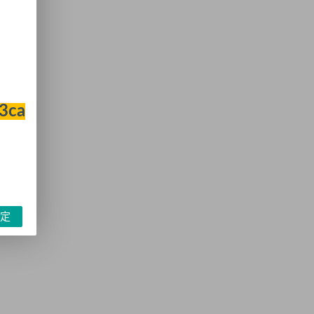
33ca
定