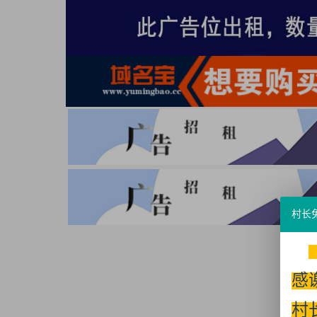
人生模拟器系统源码
小杰云商
快手插件网站源码
彩虹易支付
企业客户管理系统
IOS网络验
视频搭建教程系统源码
梦幻西
知识付费系统源码
微课设计与
魔方财务系统 YUNYOO财务系统
实现流量变现赚取广告收益系统源
分享带7000多条数据源码
WP
马年新版测算系统源码
支持易
村长
网站源码 头像壁纸软件
制作头
P12证书密码修改HTML单页源码
一起来找茬完美运营版网站源码
感
【快递查询】带历史记录源码
MacCMSPro视频影视系统源码
村