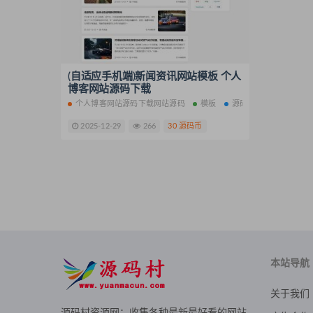
(自适应手机端)新闻资讯网站模板 个人
博客网站源码下载
个人博客网站源码下载网站源码
模板
源码
手机端
2025-12-29
266
30 源码币
本站导航
关于我们