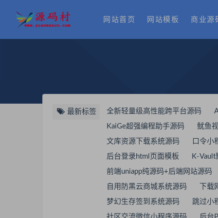
网站首页
网站模板
商业源
全新轻量级高性能跨平台源码
最新标签
KaiGe超强编程助手源码
鱿鱼
文库资源下载系统源码
口令小
后台登录html页面模板
K-Va
前端uniapp纯源码+后端网站源码
自用防黑云商城系统源码
下载
梦幻生存签到系统源码
跳过小
社区交流微信小程序源码
后台