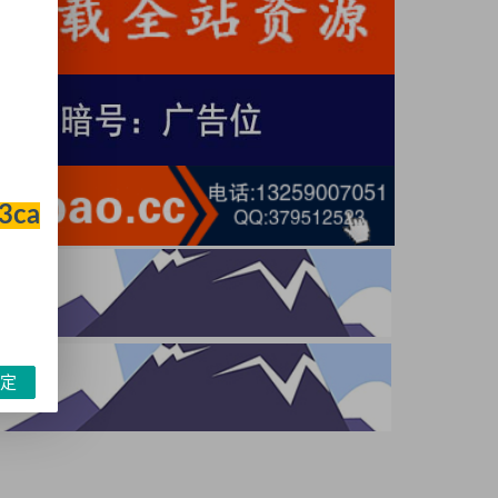
33ca
定