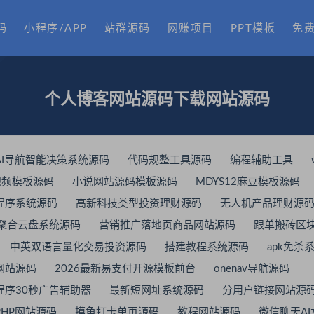
码
小程序/APP
站群源码
网赚项目
PPT模板
免
个人博客网站源码下载网站源码
AI导航智能决策系统源码
代码规整工具源码
编程辅助工具
视频模板源码
小说网站源码模板源码
MDYS12麻豆模板源码
程序系统源码
高新科技类型投资理财源码
无人机产品理财源
ult聚合云盘系统源码
营销推广落地页商品网站源码
跟单搬砖区
中英双语言量化交易投资源码
搭建教程系统源码
apk免杀
网站源码
2026最新易支付开源模板前台
onenav导航源码
程序30秒广告辅助器
最新短网址系统源码
分用户链接网站源
PHP网站源码
摸鱼打卡单页源码
教程网站源码
微信聊天A