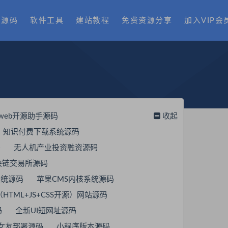
费源码
软件工具
建站教程
免费资源分享
加入VIP会
web开源助手源码
收起
知识付费下载系统源码
码
无人机产业投资融资源码
块链交易所源码
系统源码
苹果CMS内核系统源码
（HTML+JS+CSS开源）网站源码
码
全新UI短网址源码
I女友部署源码
小程序版本源码