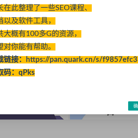
长在此整理了一些SEO课程、
档以及软件工具，
共大概有100多G的资源，
望对你能有帮助。
载链接：
https://pan.quark.cn/s/f9857efc
取码：qPks
确