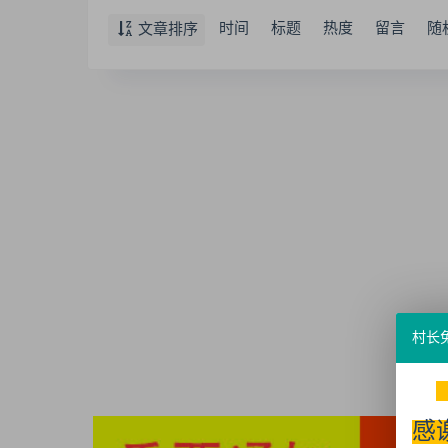
时间
标题
热度
留言
随
文章排序
村长
感