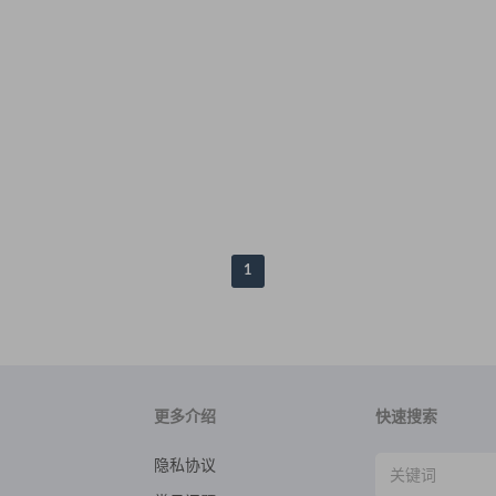
码
源码
WORDPRESS
个人博客
1
更多介绍
快速搜索
隐私协议