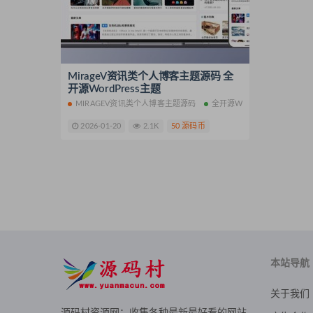
MirageV资讯类个人博客主题源码 全
开源WordPress主题
MIRAGEV资讯类个人博客主题源码
全开源WORDPRESS主题源
2026-01-20
2.1K
50 源码币
本站导航
关于我们