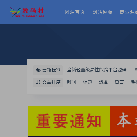
网站首页
网站模板
商业源
全新轻量级高性能跨平台源码
最新标签
KaiGe超强编程助手源码
鱿鱼
时间
标题
热度
留言
随
文章排序
文库资源下载系统源码
口令小
后台登录html页面模板
K-Va
前端uniapp纯源码+后端网站源码
自用防黑云商城系统源码
下载
梦幻生存签到系统源码
跳过小
社区交流微信小程序源码
后台