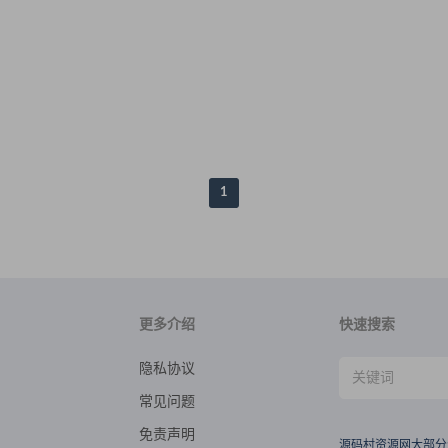
工服务端
白日门传奇手游服务端
视频
源码
1
更多介绍
快速搜索
隐私协议
常见问题
免责声明
源码村资源网大部分