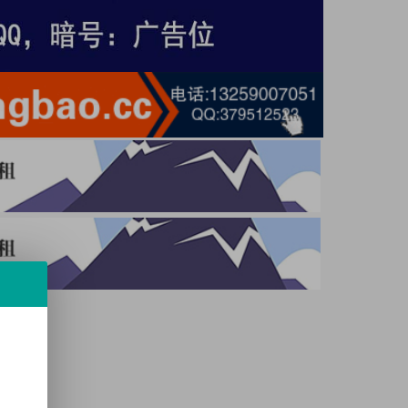
源码
支付宝的快币充值
PHP实时消息聊天室源码
哇棱镜导航主题
小游戏
TQGame
2.0
手机评论管理系统源码
源码
页面源码
和下载网站源码
物联网智能管理平台系统源码
源码
带流量主系统源码
载页html源码
不同小程序源码
app软件库源码库最新版本源码
源码
六爻前端工具全源网站源码