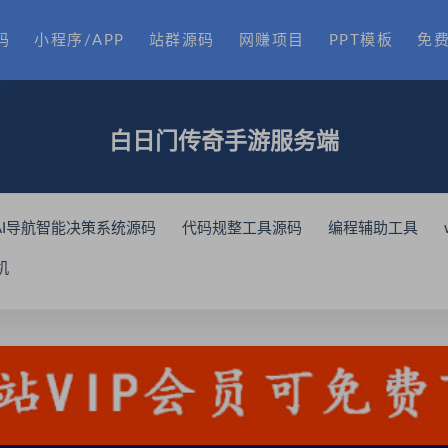
码
小程序/APP
站群源码
网赚项目
PPT模板
免
白日门传奇手游服务端
AI导航智能决策系统源码
代码规整工具源码
编程辅助工具
视频模板源码
小说网站源码模板源码
MDYS12麻豆模板源码
机
程序系统源码
高新科技类型投资理财源码
无人机产品理财源
ult聚合云盘系统源码
营销推广落地页商品网站源码
跟单搬砖区
中英双语言量化交易投资源码
搭建教程系统源码
apk免杀
网站源码
2026最新易支付开源模板前台
onenav导航源码
程序30秒广告辅助器
最新短网址系统源码
分用户链接网站源
PHP网站源码
摸鱼打卡单页源码
教程网站源码
微信聊天A