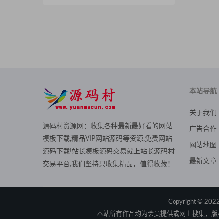
本站导航
关于我们
源码村资源网：收集各种最新最好看的网站
广告合作
模板下载,精品VIP网站源码等资源,免费网站
网站地图
源码下载!站长模板源码交易就上站长源码村
最新文章
交易平台,我们坚持只收集精品，值得收藏！
Copyright © 
本站所有作品均为会员提供或网上搜集，版