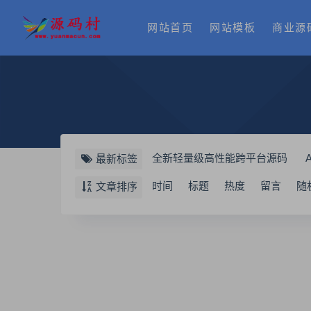
网站首页
网站模板
商业源
全新轻量级高性能跨平台源码
最新标签
KaiGe超强编程助手源码
鱿鱼
时间
标题
热度
留言
随
文章排序
文库资源下载系统源码
口令小
后台登录html页面模板
K-Va
前端uniapp纯源码+后端网站源码
自用防黑云商城系统源码
下载
梦幻生存签到系统源码
跳过小
社区交流微信小程序源码
后台