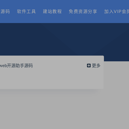
费源码
软件工具
建站教程
免费资源分享
加入VIP会
web开源助手源码
更多
知识付费下载系统源码
码
无人机产业投资融资源码
块链交易所源码
系统源码
苹果CMS内核系统源码
（HTML+JS+CSS开源）网站源码
码
全新UI短网址源码
I女友部署源码
小程序版本源码