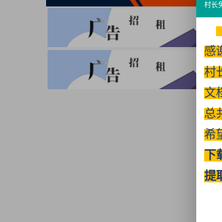
村长
感
村
文
总
希
下
提