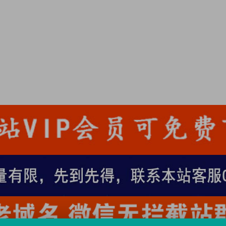
城系统源码
全开源系统源码
资源导航网源码
通道搭建网站
最新版
财务记账管理系统
app软件库源码库最新版网站源码
证
表情密文翻译器源码HTML源码
戒了么
WordPress要
游避免吃大亏系统PHP源码
梧桐下载页系统
微信群导航系统源码
制作
全开源WordPress主题源码
MirageV资讯类个人博客主题
源码
鼠大侠网络验证系统源码
2026马年春节倒计时HTML5
码
多平台视频解析水印 v3.0 程序+源码
html字体图标生成
游戏资源站整站源码
扫码点餐小程序
物联网管理系统源码
支付带教程源码
2026全开源修复版
最新壁纸头像小程序系统
像的软件
梗图抽象猜词单页源码HTML源码
影视派影视APP下
2025运营版H5欢乐红包多雷带注册版本源码
微信看图找茬找
个人博客网站源码下载网站源码
开源软件仓库 软件库系统源码
智能AI文章伪原创网站源码
HTML源码SEO优化系统源码
群聊
查看所有标签