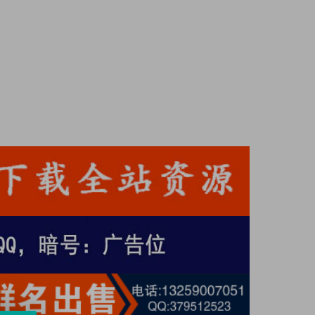
源码
支付宝的快币充值
PHP实时消息聊天室源码
哇棱镜导航主题
小游戏
TQGame
2.0
手机评论管理系统源码
源码
页面源码
和下载网站源码
物联网智能管理平台系统源码
源码
带流量主系统源码
载页html源码
不同小程序源码
app软件库源码库最新版本源码
源码
六爻前端工具全源网站源码