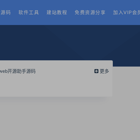
费源码
软件工具
建站教程
免费资源分享
加入VIP会
web开源助手源码
更多
知识付费下载系统源码
码
无人机产业投资融资源码
块链交易所源码
系统源码
苹果CMS内核系统源码
（HTML+JS+CSS开源）网站源码
码
全新UI短网址源码
I女友部署源码
小程序版本源码