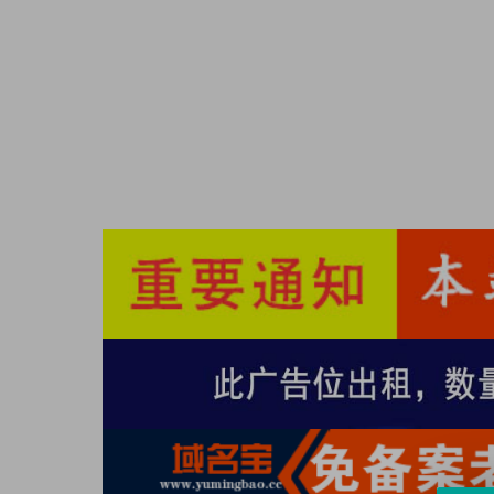
人生模拟器系统源码
小杰云商
快手插件网站源码
彩虹易支付
企业客户管理系统
IOS网络验
视频搭建教程系统源码
梦幻西
知识付费系统源码
微课设计与
魔方财务系统 YUNYOO财务系统
实现流量变现赚取广告收益系统源
分享带7000多条数据源码
WP
马年新版测算系统源码
支持易
网站源码 头像壁纸软件
制作头
P12证书密码修改HTML单页源码
一起来找茬完美运营版网站源码
【快递查询】带历史记录源码
MacCMSPro视频影视系统源码