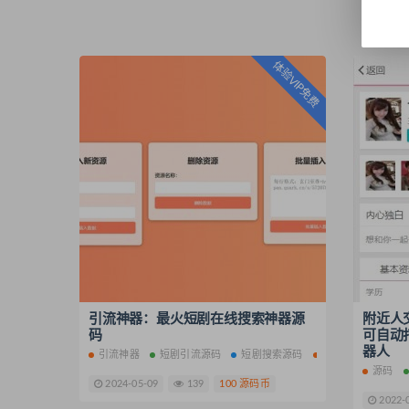
体验VIP免费
引流神器：最火短剧在线搜索神器源
附近人
码
可自动
器人
引流神器
短剧引流源码
短剧搜索源码
短剧源码
短剧
源码
2024-05-09
139
100 源码币
2022-