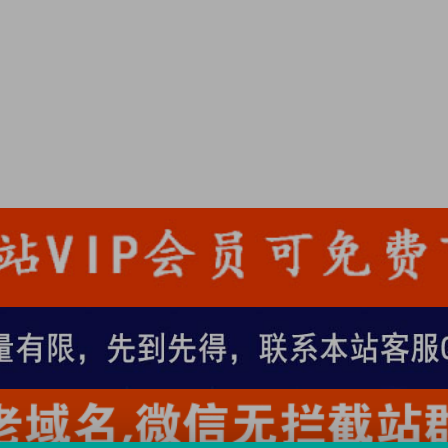
城系统源码
全开源系统源码
资源导航网源码
通道搭建网站
最新版
财务记账管理系统
app软件库源码库最新版网站源码
证
表情密文翻译器源码HTML源码
戒了么
WordPress要
游避免吃大亏系统PHP源码
梧桐下载页系统
微信群导航系统源码
制作
全开源WordPress主题源码
MirageV资讯类个人博客主题
源码
鼠大侠网络验证系统源码
2026马年春节倒计时HTML5
码
多平台视频解析水印 v3.0 程序+源码
html字体图标生成
游戏资源站整站源码
扫码点餐小程序
物联网管理系统源码
支付带教程源码
2026全开源修复版
最新壁纸头像小程序系统
像的软件
梗图抽象猜词单页源码HTML源码
影视派影视APP下
2025运营版H5欢乐红包多雷带注册版本源码
微信看图找茬找
个人博客网站源码下载网站源码
开源软件仓库 软件库系统源码
智能AI文章伪原创网站源码
HTML源码SEO优化系统源码
群聊
查看所有标签