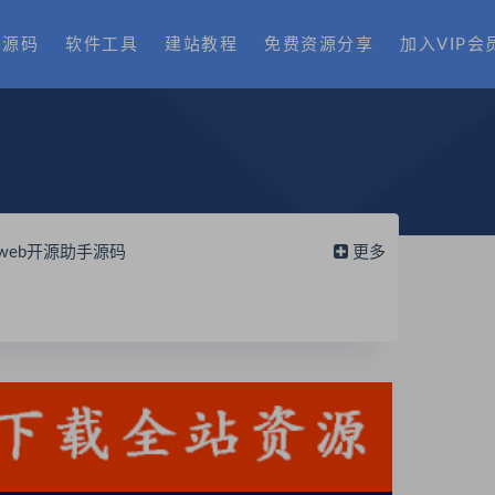
费源码
软件工具
建站教程
免费资源分享
加入VIP会
web开源助手源码
更多
知识付费下载系统源码
码
无人机产业投资融资源码
块链交易所源码
系统源码
苹果CMS内核系统源码
（HTML+JS+CSS开源）网站源码
码
全新UI短网址源码
I女友部署源码
小程序版本源码