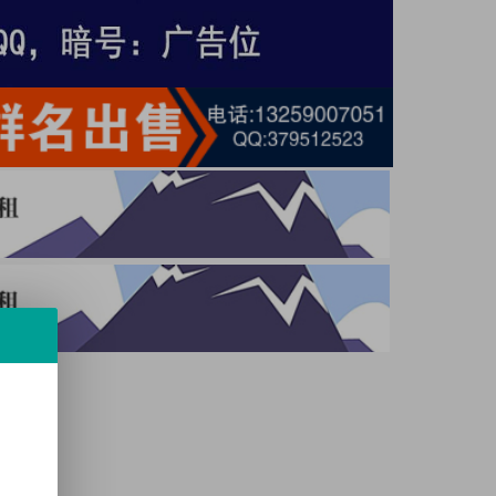
源码
支付宝的快币充值
PHP实时消息聊天室源码
哇棱镜导航主题
小游戏
TQGame
2.0
手机评论管理系统源码
源码
页面源码
和下载网站源码
物联网智能管理平台系统源码
源码
带流量主系统源码
载页html源码
不同小程序源码
app软件库源码库最新版本源码
源码
六爻前端工具全源网站源码