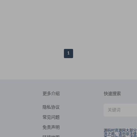
超级播放器源码
1
更多介绍
快速搜索
隐私协议
常见问题
免责声明
源码村资源网大部分
流之用。请勿非法使