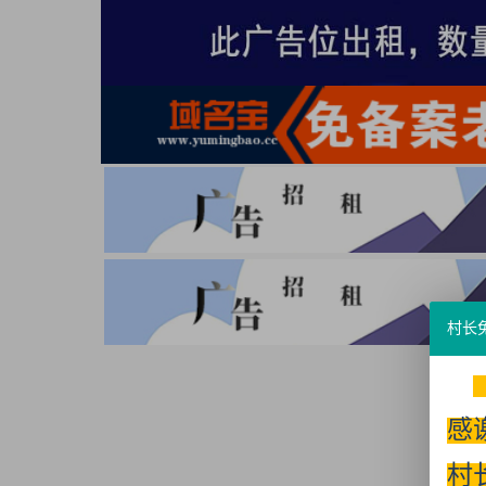
人生模拟器系统源码
小杰云商
快手插件网站源码
彩虹易支付
企业客户管理系统
IOS网络验
视频搭建教程系统源码
梦幻西
知识付费系统源码
微课设计与
魔方财务系统 YUNYOO财务系统
实现流量变现赚取广告收益系统源
分享带7000多条数据源码
WP
马年新版测算系统源码
支持易
村长
网站源码 头像壁纸软件
制作头
P12证书密码修改HTML单页源码
一起来找茬完美运营版网站源码
感
【快递查询】带历史记录源码
MacCMSPro视频影视系统源码
村