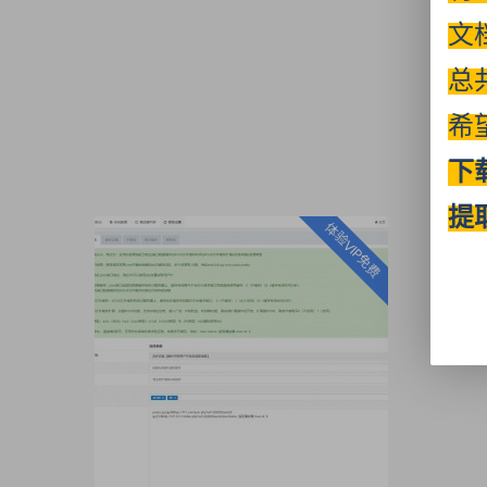
文
总
希
下
提
体验VIP免费