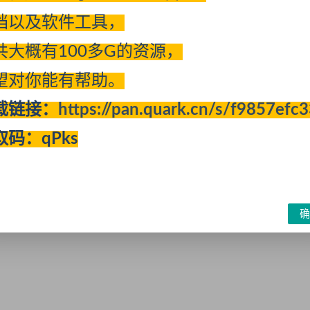
档以及软件工具，
共大概有100多G的资源，
望对你能有帮助。
载链接：
https://pan.quark.cn/s/f9857efc
取码：qPks
确