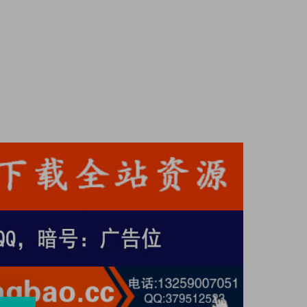
源码
支付宝的快币充值
PHP实时消息聊天室源码
哇棱镜导航主题
小游戏
TQGame
2.0
手机评论管理系统源码
源码
页面源码
和下载网站源码
物联网智能管理平台系统源码
源码
带流量主系统源码
载页html源码
不同小程序源码
app软件库源码库最新版本源码
源码
六爻前端工具全源网站源码