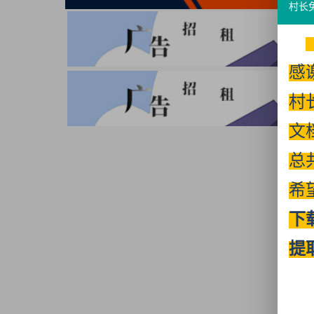
村长
感
村
文
总
希
下
提