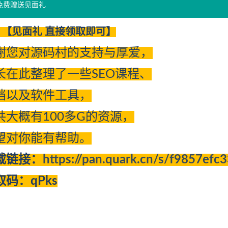
免费赠送见面礼
【见面礼 直接领取即可】
谢您对源码村的支持与厚爱，
长在此整理了一些SEO课程、
档以及软件工具，
共大概有100多G的资源，
望对你能有帮助。
载链接：
https://pan.quark.cn/s/f9857efc
取码：qPks