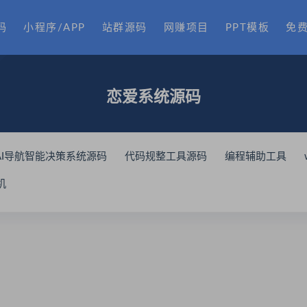
码
小程序/APP
站群源码
网赚项目
PPT模板
免
恋爱系统源码
AI导航智能决策系统源码
代码规整工具源码
编程辅助工具
视频模板源码
小说网站源码模板源码
MDYS12麻豆模板源码
机
程序系统源码
高新科技类型投资理财源码
无人机产品理财源
ult聚合云盘系统源码
营销推广落地页商品网站源码
跟单搬砖区
中英双语言量化交易投资源码
搭建教程系统源码
apk免杀
网站源码
2026最新易支付开源模板前台
onenav导航源码
程序30秒广告辅助器
最新短网址系统源码
分用户链接网站源
PHP网站源码
摸鱼打卡单页源码
教程网站源码
微信聊天A