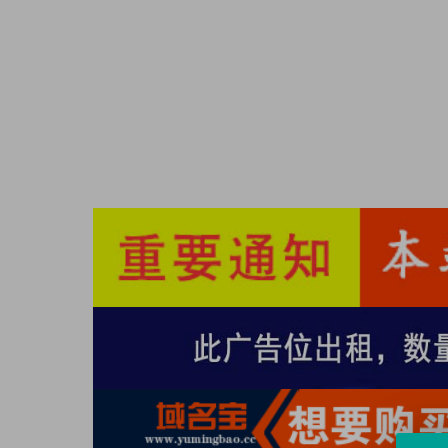
人生模拟器系统源码
小杰云商
快手插件网站源码
彩虹易支付
企业客户管理系统
IOS网络验
视频搭建教程系统源码
梦幻西
知识付费系统源码
微课设计与
魔方财务系统 YUNYOO财务系统
实现流量变现赚取广告收益系统源
分享带7000多条数据源码
WP
马年新版测算系统源码
支持易
网站源码 头像壁纸软件
制作头
P12证书密码修改HTML单页源码
一起来找茬完美运营版网站源码
【快递查询】带历史记录源码
MacCMSPro视频影视系统源码