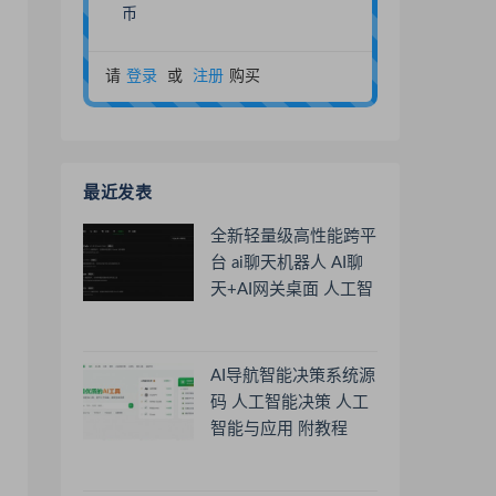
币
请
登录
或
注册
购买
最近发表
全新轻量级高性能跨平
台 ai聊天机器人 AI聊
天+AI网关桌面 人工智
能聊天软件
AI导航智能决策系统源
码 人工智能决策 人工
智能与应用 附教程