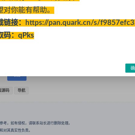
需数据库
望对你能有帮助。
件+数据 更新至V2.0405
载链接：
https://pan.quark.cn/s/f9857efc
强势回归
取码：qPks
确
收藏
面源码
导航
与参考，如有侵权，请联系站长进行删除处理。
点和对其真实性负责。