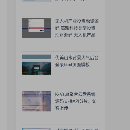
无人机产业投资融资源
码 高新科技类型投资
理财源码 无人机产品
理财源码 投资理财系
统源码
优美山水背景大气后台
登录html页面模板
K-Vault聚合云盘系统
源码支持API分片、访
客上传