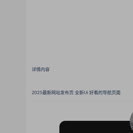
详情内容
2025最新网站发布页 全新Ui 好看的导航页面