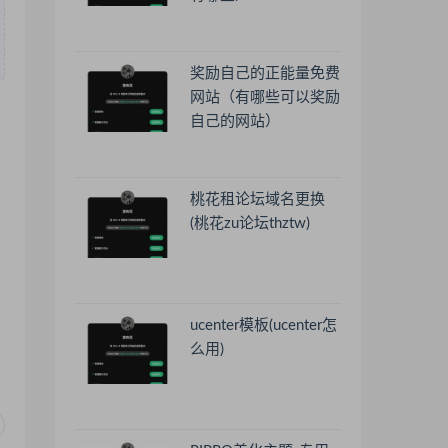
奖励自己的正能量免费
网站（有哪些可以奖励
自己的网站）
桃花租论坛域名更换
(桃花zu论坛thztw)
ucenter模板(ucenter怎
么用)