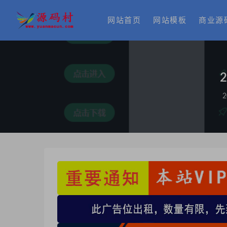
网站首页
网站模板
商业源
2