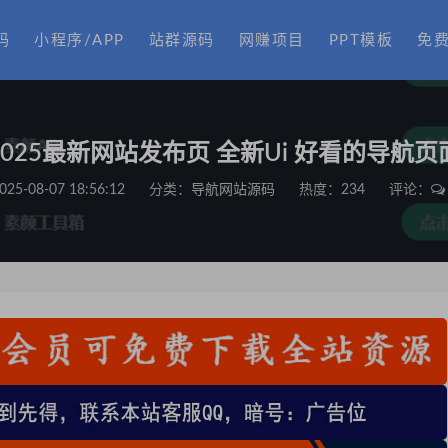
码
小程序/APP
站群源码
网赚项目
PPT模板
免
2025最新网站发布页 全新Ui 好看的导航页
025-08-07 18:56:12
分类：
导航网站源码
热度：234
评论：