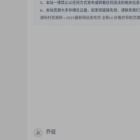
5、本站一律禁止以任何方式发布或转载任何违法的相关信
6、本站资源大多存储在云盘，如发现链接失效，请联系我
源码村资源网
»
2025最新网站发布页 全新Ui 好看的导航页
乔徒