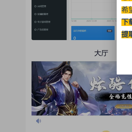
希
下
提