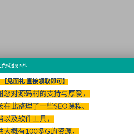
免费赠送见面礼
【见面礼 直接领取即可】
谢您对源码村的支持与厚爱，
长在此整理了一些SEO课程、
档以及软件工具，
共大概有100多G的资源，