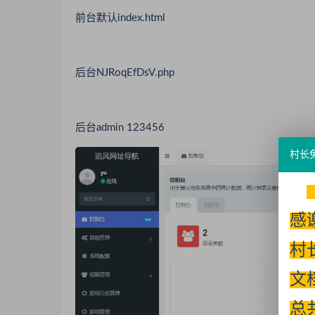
前台默认index.html
后台NJRoqEfDsV.php
后台admin 123456
村长
感
村
文
总