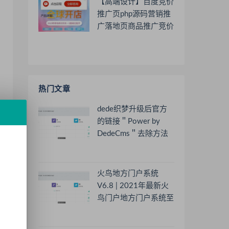
【高端设计】百度竞价
推广页php源码营销推
广落地页商品推广竞价
单页客服跳转加微信好
友
热门文章
dede织梦升级后官方
的链接＂Power by
DedeCms＂去除方法
火鸟地方门户系统
V6.8 | 2021年最新火
鸟门户地方门户系统至
尊版