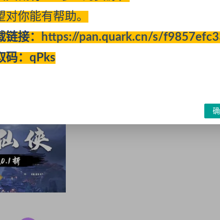
望对你能有帮助。
载链接：
https://pan.quark.cn/s/f9857efc
取码：qPks
确