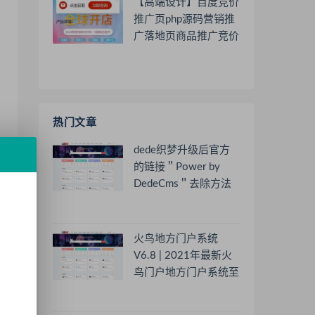
【高端设计】百度竞价
推广页php源码营销推
广落地页商品推广竞价
单页客服跳转加微信好
友
热门文章
dede织梦升级后官方
的链接＂Power by
DedeCms＂去除方法
火鸟地方门户系统
V6.8 | 2021年最新火
鸟门户地方门户系统至
尊版