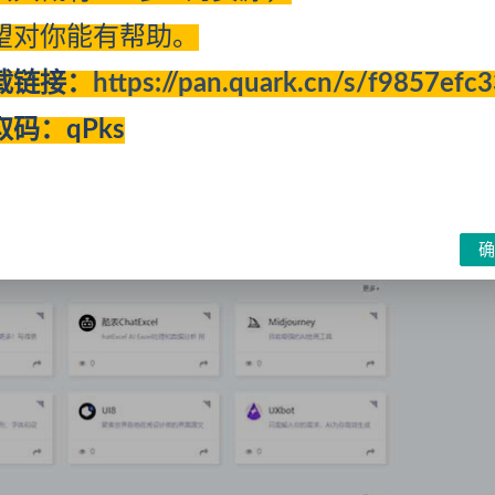
望对你能有帮助。
载链接：
https://pan.quark.cn/s/f9857efc
取码：qPks
确