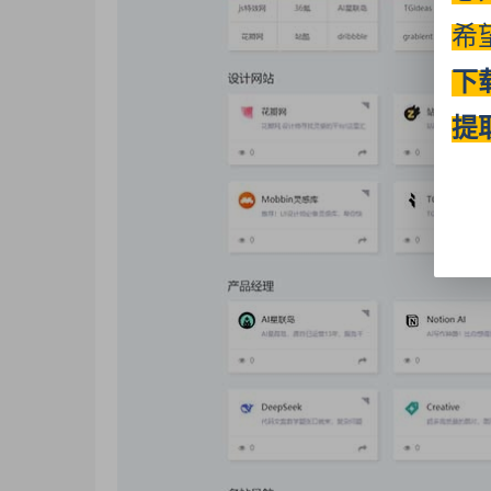
希
下
提