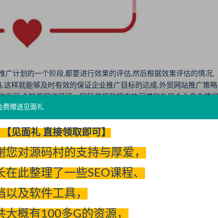
广计划的一个阶段,都要进行效果的评估,然后根据效果评估的情况,
.这样就能够及时有效的保证企业推广目标的达成.外贸网站推广策略
站的发展,会随着网络环境、网民使用和搜索的习惯和外贸企业自身情
免费赠送见面礼
变,也要顺应这些因素的变化而改变,最终使你的英文网站对用户更加友
【见面礼 直接领取即可】
规划和系统性的思维的,,帮助国内的外贸行业在网络上树立自己的
谢您对源码村的支持与厚爱，
造国内英文SEO第一品牌!
长在此整理了一些SEO课程、
网）
档以及软件工具，
共大概有100多G的资源，