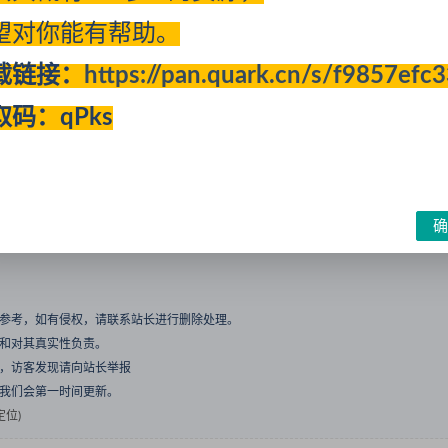
件）
望对你能有帮助。
2021）
载链接：
https://pan.quark.cn/s/f9857efc
取码：qPks
收藏
确
与参考，如有侵权，请联系站长进行删除处理。
点和对其真实性负责。
息，访客发现请向站长举报
们我们会第一时间更新。
位)