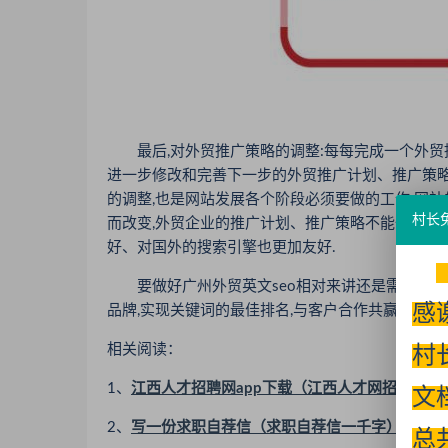
最后,对外贸推广策略的调整:每每完成一个外贸推
进一步修改和完善下一步的外贸推广计划、推广策略
的调整,也是网站发展各个阶段必须要做的工作.网
村长
而改变,外贸企业的推广计划、推广策略不能一成不
好、对国外的搜索引擎也更加友好.
要做好广州外贸英文seo相对来讲还是需要专业的
感
品牌,实现关键词的最佳排名,与客户合作共赢发展,打
相关阅读：
村
1、
江西人才招聘网app下载（江西人才网招聘网官
文
2、
写一份求职自荐信（求职自荐信一千字）
总