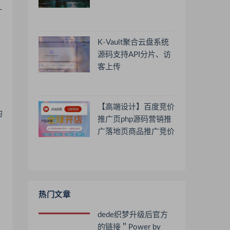
广
K-Vault聚合云盘系统
源码支持API分片、访
个
客上传
是
【高端设计】百度竞价
的
推广页php源码营销推
广落地页商品推广竞价
单页客服跳转加微信好
友
热门文章
dede织梦升级后官方
的链接＂Power by