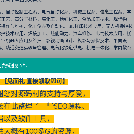
有学生12000余人。
、自动控制工程系、电气自动化系、机械工程系、
信息
工程系、学
工工艺、高分子材料、煤化工、精细化工、食品加工技术、现代物
操作与维护、化工仪表及自动化、3D打印技术应用、无人机操控技
数控技术应用、焊接加工、热能动力、汽车维修、电气技术应用、楼
工业机器人应用及维护、影视动画设计、摄影与摄像技术、平面设
务、轨道交通运输与管理、电气化铁道供电、机电一体化、学前教育
免费赠送见面礼
动创造美好生活”的核心价值观，打造“踏实、有执行力的高技能人
积极阳光、尊重包容、团结协作”的化院精神，坚持“以服务为宗旨、以
【见面礼 直接领取即可】
力为本位、以质量为核心、以改革创新为动力、以发展为保障、以就
，贯彻“以德立校、依法治校、质量强校、和谐兴校”的指导思想，深
谢您对源码村的支持与厚爱，
产教融合、工学结合、知行合一、德技双馨”的办学理念，以“全国知
、“高技能人才的沃土、大国工匠的摇篮”为愿景，以“打造硬实力，强
长在此整理了一些SEO课程、
扩大影响力”为发展途径，落实“关爱学生、服务发展、打造特色、
文化化院、文明化院、和谐化院、美丽化院、幸福化院”的奋斗目标阔
档以及软件工具，
风，“尚德、精学、严教、爱生”的教风，“尊师、守纪、勤学、诚信”
共大概有100多G的资源，
煌”“团结进取创名校、求实创新争一流”的校园文化氛围促使各种良好