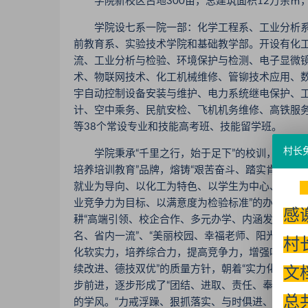
学院新校区占地300亩，总建筑面积12万余㎡，现
学院设七系一院一部：化学工程系、工业分析系
前教育系、实验技术学院和基础教学部。开设有化
流、工业分析与检验、环境保护与检测、电子显微镜
术、物联网技术、化工机械维修、管铆技术应用、
宇自动控制设备安装与维护、电力系统继电保护、
计、空中乘务、民航安检、飞机机务维修、高铁服
等38个常设专业和技能高考班、技能留学班。
村长
学院秉承“千里之行，始于足下”的校训，倡导“劳
培养培训教育”品牌，熔铸“艰苦奋斗、踏实肯干、
就业为导向、以化工为特色、以学生为中心、以能
业竞争力为目标、以满意度为检验标准”的办学方针
感
耕“高端引领、校企合作、多元办学、内涵发展”和“
名、省内一流”、“美丽校园、幸福老师、阳光学生”
村
化软实力，培养综合力，提高竞争力，增强吸引力，
续改进、德技双优”的质量方针，朝着“实力化院、
文
步前进，逐步形成了“团结、进取、责任、奉献"的校
总
的学风。“力戒浮躁、狠抓落实、与时俱进、再创辉