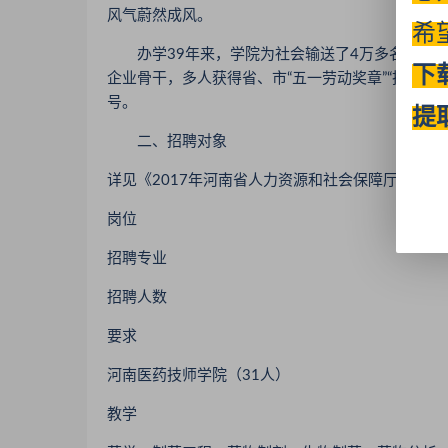
风气蔚然成风。
希
办学39年来，学院为社会输送了4万多名毕业生，
下
企业骨干，多人获得省、市“五一劳动奖章”“技术能手
号。
提
二、招聘对象
详见《2017年河南省人力资源和社会保障厅直属
岗位
招聘专业
招聘人数
要求
河南医药技师学院（31人）
教学