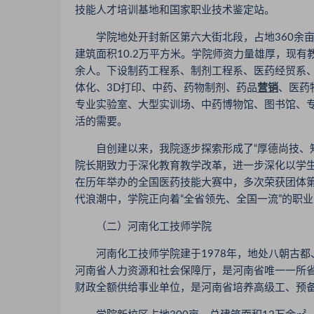
技能人才培训基地和国家职业技术鉴定站。
学院地处开封新区第六大街北段，占地360余亩
建筑面积10.2万平方米。学院师资力量雄厚，现有教
余人。下设制药工程系、制剂工程系、医药经贸系
体化、3D打印、中药、药物制剂、药品
营销
、医药
专业实验室、大型实训场、中药博物馆、图书馆、
活的需要。
自创建以来，我院逐步探索形成了“厚德尚技、知
院长期致力于深化教育教学改革，进一步深化以学
在历年举办的全国医药技能大赛中，多次荣获团体第
代浪潮中，学院正向着“全省领先、全国一流”的职
（二）河南化工技师学院
河南化工技师学院建于1978年，地处八朝古都
河南省人力资源和社会保障厅，是河南省唯一一所
财政全额供给事业单位，是河南省培养高级工、预