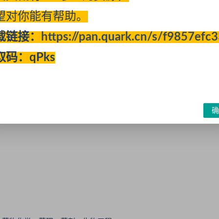
望对你能有帮助。
为社会培训各类实用型技能人才4.5万多名。其中大部分学生成为
载链接：
https://pan.quark.cn/s/f9857efc
”，获得市和集团公司“劳动模范”“先进工作者”“三八红旗手”等荣誉称
取码：qPks
院校集中招聘工作人员一览表》
确