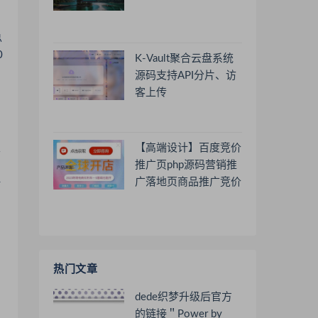
总
0
K-Vault聚合云盘系统
源码支持API分片、访
客上传
【高端设计】百度竞价
学
推广页php源码营销推
广落地页商品推广竞价
时
单页客服跳转加微信好
友
热门文章
dede织梦升级后官方
的链接＂Power by