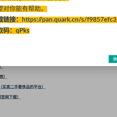
望对你能有帮助。
ata）|惊喜不断
载链接：
https://pan.quark.cn/s/f9857efc
取码：qPks
3(03-08)
he.com/seosite/）
确
）
表）
二（买卖二手奢侈品的平台）
网官网下载）