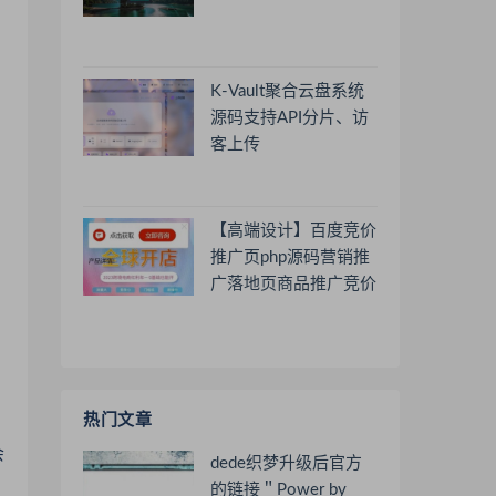
K-Vault聚合云盘系统
源码支持API分片、访
客上传
【高端设计】百度竞价
推广页php源码营销推
广落地页商品推广竞价
单页客服跳转加微信好
友
热门文章
会
dede织梦升级后官方
的链接＂Power by