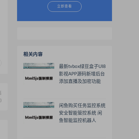
立即查看
相关内容
最新tvbox绿豆盒子UI8
影视APP源码新增后台
添加直播及加密功能
TV端影视APP反编译
篇
源码支持会员系统/代
)
理系统/直播/自带免签
闲鱼购买任务监控系统
收款/批量生成卡密
安全智能管控系统 闲
鱼智能监控机器人