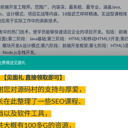
前端开发工程师，范围广、内容深、最系统、最专业，涵盖Java、
 、Node.js、设计模式、项目实战等内容，18般武艺样样精通。实战型课程体
接应用于实际工作中的高新技术。
发中的热门技术，使学员能够快速适应企业的项目开发。包括：前端
面);第二阶段：Java基础;第三阶段：HTML5和移动HTML5开发;第
模块开发&设计模式;第六阶段：前端开发框架;第七阶段：HTML5
Node.js全栈开发。
免费赠送见面礼
大学生就业状态的指标，云和数据HTML5全栈培训出来的学员，
业三年后发展良好，大部分学员会达到Team leader，甚至CTO
【见面礼 直接领取即可】
。HTML5前端工程师，是从事IT工作的切入点，已成为大学生实现
谢您对源码村的支持与厚爱，
对HTML5前端人员的需求也越来越大!据调查，未来几年，国内各
长在此整理了一些SEO课程、
幅度提升，HTML5前端开发工程师也会日益受到重视。云和数据作
，跨专业的前端培训员喜获高薪，部分有基础较好的学员已成功入职知
档以及软件工具，
TML5全栈培训，让你拥有体验勇攀高峰的乐趣与成就，实现真正高
共大概有100多G的资源，