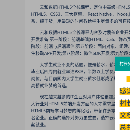
云和数据HTML5全栈课程，定位中高级HTML5
HTML5、CSS3、三大框架、 React Native
系，纯干货，用最短的时间教给学生尽量多的可直
云和数据HTML5全栈课程内容及时覆盖企业开
开发准备;第一阶段：前端基础(HTML、CSS、静态页
阶段：前端与后端通信;第五阶段：面向对象、组建、
生移动APP开发;第八阶段：微信SDK开发;第九阶段：
村长
大学生就业不变的话题，便是薪水，薪水也是考量
毕业后四周内就业率达98%，半数以上学员月薪过万。毕
岗位，与目前国内大学生就业薪水低形成了鲜明对比
高薪就业梦的首选。
感
现在越来越多的IT企业对用户体验更加注重，因此
村
大行业对HTML5前端开发方面的人才需求量将会大
HTML5前端学习梦想的孵化地，带领许多零基础
文
名企业。正确的选择对努力更重要，选择云和数据H
薪就业。
总