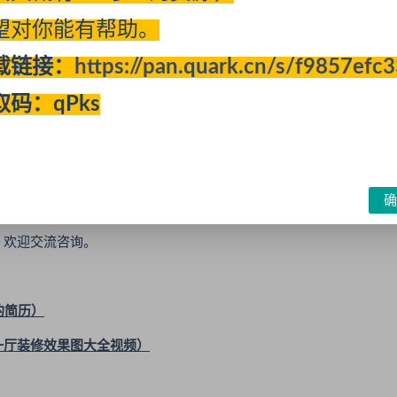
望对你能有帮助。
载链接：
https://pan.quark.cn/s/f9857efc
取码：qPks
可以通过关键字进行选择，关键词密度最好在2%—8%之间，不要
确
欢迎交流咨询。
的简历）
一厅装修效果图大全视频）