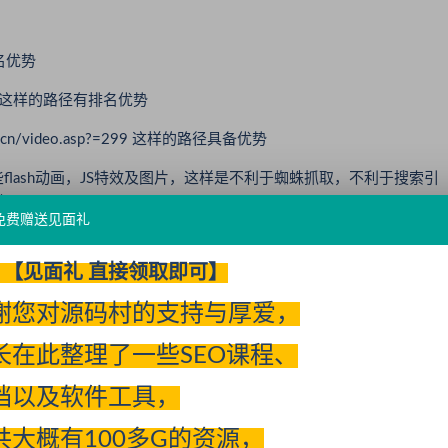
排名优势
/bbs 这样的路径有排名优势
m.cn/video.asp?=299 这样的路径具备优势
ash动画，JS特效及图片，这样是不利于蜘蛛抓取，不利于搜索引
性）。
免费赠送见面礼
你的网站评价差，时间久了，会处罚你的站点。
【见面礼 直接领取即可】
都放在后面，关键词放在前面，一般标题不要超过30个汉字，60
很好，关键词间用连字符“—”分开。
谢您对源码村的支持与厚爱，
长在此整理了一些SEO课程、
档以及软件工具，
共大概有100多G的资源，