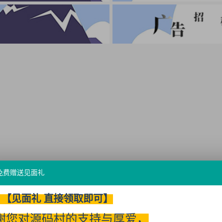
免费赠送见面礼
【见面礼 直接领取即可】
谢您对源码村的支持与厚爱，