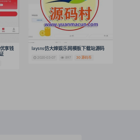
色优享钱
laysns仿大婶娱乐网模板下载站源码
证
2020-03-07
897
30 源码币