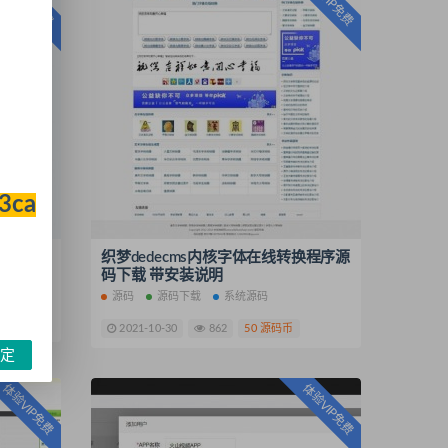
包月VIP免费
包月VIP免费
33ca
游戏软
织梦dedecms内核字体在线转换程序源
码下载 带安装说明
源码
源码下载
系统源码
2021-10-30
862
50 源码币
定
体验VIP免费
体验VIP免费