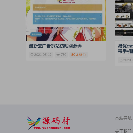
最新去广告扒站仿站网源码
易优c
带手机
2021-05-19
750
80 源码币
2020-
本站导航
关于我们