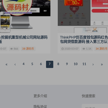
ms挖掘机重型机械公司网站源码
ThinkPHP仿百度钱包源码红
版
包网贷借款源码 接入第三方认
03-07
866
38 源码币
2020-03-07
1.1K
34 源码币
4
5
6
7
8
9
10
11
更多介绍
快速搜索
隐私协议