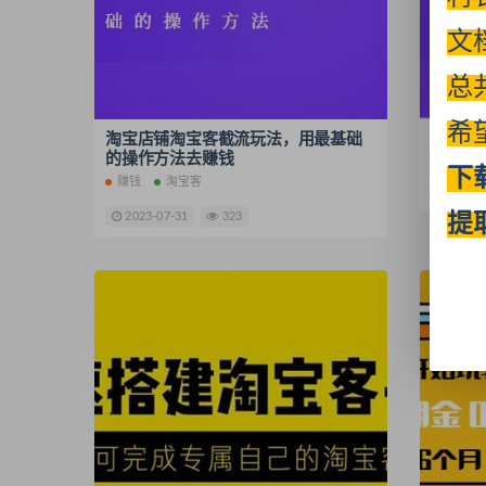
文
总
希
淘宝店铺淘宝客截流玩法，用最基础
淘客店
的操作方法去赚钱
的项目
下
赚钱
淘宝客
2023-
2023-07-31
323
提