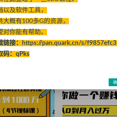
档以及软件工具，
共大概有100多G的资源，
望对你能有帮助。
群换个方法能全自动日赚1000
手把手教你做淘客达人：店铺
松破一万+5大引流技能（无水
载链接：
https://pan.quark.cn/s/f9857efc
引流
07-31
227
2022-11-27
355
取码：qPks
确