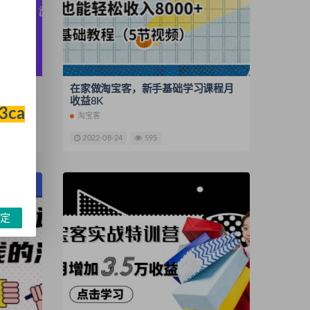
流量轻
在家做淘宝客，新手基础学习课程月
印）
收益8K
33ca
淘宝客
2022-08-24
595
定