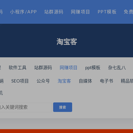
码
小程序/APP
站群源码
网赚项目
PPT模板
免
淘宝客
程
软件工具
站群源码
网赚项目
ppt模板
杂七乱八
销
SEO项目
公众号
淘宝客
自媒体
电子书
精品
销
微商必学
名师营销
爆粉引流
赚钱项目
抖音快手
机