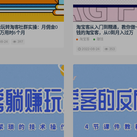
始玩转淘客社群实操：月佣金0
淘宝客从入门到精通，教你做
0万用时6个月
钱的淘宝客，从0到月入过万
淘宝客
赚钱
08-24
397
2022-08-24
353