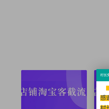
村长
感
村