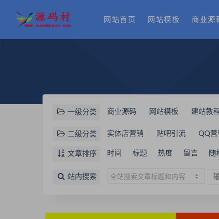
网站首页
网站模板
商业源
商业源码
网站模板
建站教
一级分类
实体店营销
贴吧引流
QQ营
二级分类
美工教程
文案素材
社区营
时间
标题
热度
留言
随
文章排序
站内搜索