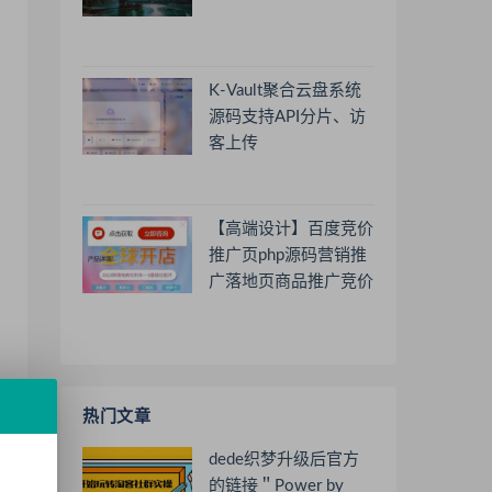
K-Vault聚合云盘系统
源码支持API分片、访
客上传
【高端设计】百度竞价
推广页php源码营销推
广落地页商品推广竞价
单页客服跳转加微信好
友
热门文章
dede织梦升级后官方
的链接＂Power by