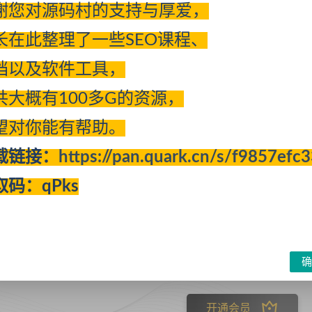
谢您对源码村的支持与厚爱，
长在此整理了一些SEO课程、
档以及软件工具，
共大概有100多G的资源，
望对你能有帮助。
佣金百万门槛如何突破
载链接：
https://pan.quark.cn/s/f9857efc
取码：qPks
确
开通会员