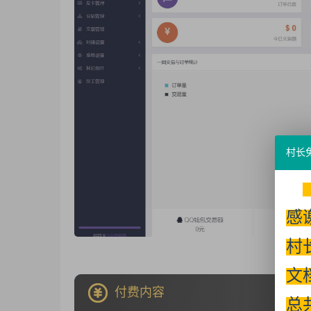
村长
感
村
文
付费内容
总