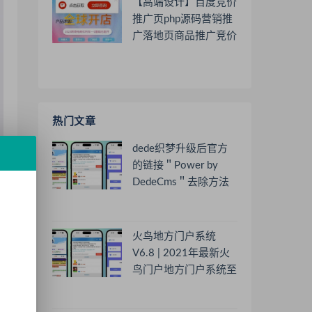
【高端设计】百度竞价
推广页php源码营销推
广落地页商品推广竞价
单页客服跳转加微信好
友
热门文章
dede织梦升级后官方
的链接＂Power by
DedeCms＂去除方法
火鸟地方门户系统
V6.8 | 2021年最新火
鸟门户地方门户系统至
尊版