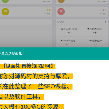
免费赠送见面礼
【见面礼 直接领取即可】
谢您对源码村的支持与厚爱，
长在此整理了一些SEO课程、
档以及软件工具，
共大概有100多G的资源，