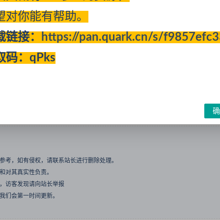
望对你能有帮助。
开通
体验VIP
或更高级的会员可免费查看该内容
载链接：
https://pan.quark.cn/s/f9857efc
取码：qPks
收藏
确
与参考，如有侵权，请联系站长进行删除处理。
点和对其真实性负责。
息，访客发现请向站长举报
们我们会第一时间更新。