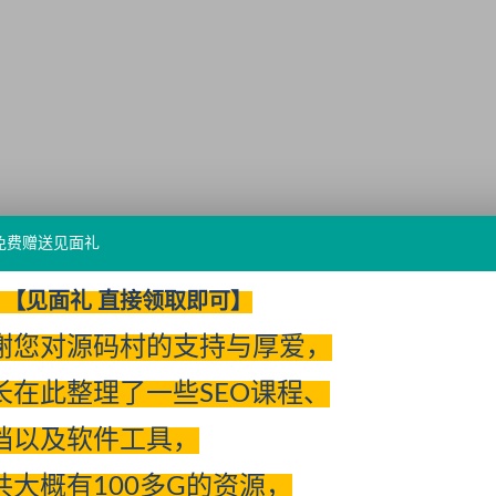
免费赠送见面礼
【见面礼 直接领取即可】
谢您对源码村的支持与厚爱，
长在此整理了一些SEO课程、
档以及软件工具，
共大概有100多G的资源，