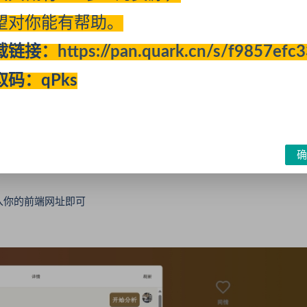
望对你能有帮助。
载链接：
https://pan.quark.cn/s/f9857efc
取码：qPks
如说你的后端API域名是`https://api.ai.dkewl.com`,
，不要带最后的`/`
确
这个输入你的前端网址即可