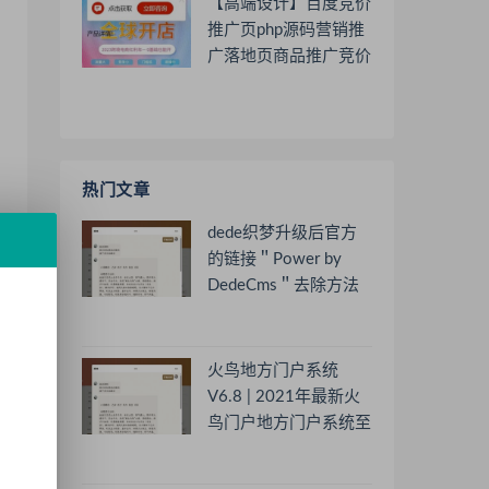
【高端设计】百度竞价
推广页php源码营销推
广落地页商品推广竞价
单页客服跳转加微信好
友
热门文章
dede织梦升级后官方
的链接＂Power by
DedeCms＂去除方法
火鸟地方门户系统
V6.8 | 2021年最新火
鸟门户地方门户系统至
尊版