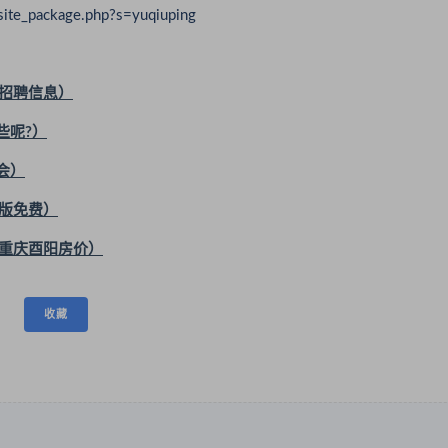
package.php?s=yuqiuping
招聘信息）
些呢?）
会）
版免费）
重庆酉阳房价）
收藏