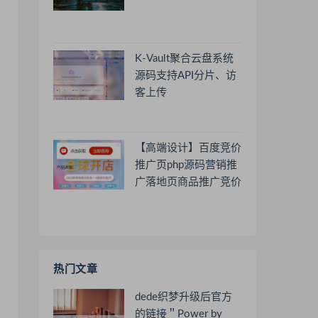
K-Vault聚合云盘系统
源码支持API分片、访
客上传
【高端设计】百度竞价
推广页php源码营销推
广落地页商品推广竞价
单页客服跳转加微信好
友
热门文章
dede织梦升级后官方
的链接＂Power by