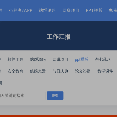
码
小程序/APP
站群源码
网赚项目
PPT模板
免
工作汇报
程
软件工具
站群源码
网赚项目
ppt模板
杂七乱八
建
安全教育
结婚恋爱
节日庆典
论文答辩
教学课件
机