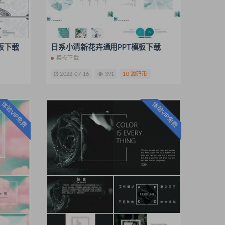
板下载
日系小清新花卉通用PPT模板下载
模板下载
2022-07-16
391
10 源码币
体验VIP免费
体验VIP免费