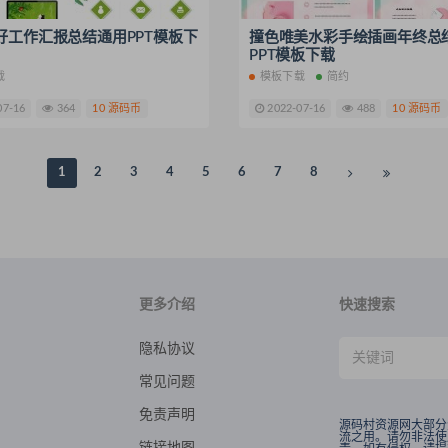
好工作汇报总结通用PPT模板下
撞色唯美水彩手绘插画年终总
PPT模板下载
载
模板下载
简约
07-16
364
10 源码币
2022-07-16
488
10 源码币
1
2
3
4
5
6
7
8
更多介绍
快速搜索
隐私协议
常见问题
免责声明
源码村资源网大部分
流之用。请勿非法使