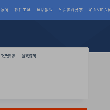
费源码
软件工具
建站教程
免费资源分享
加入VIP会
免费资源
游戏源码