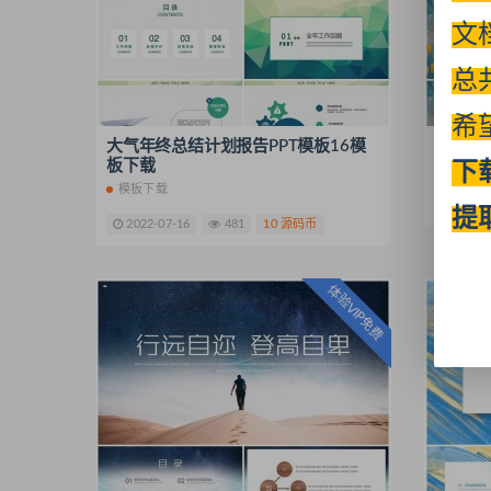
文
总
希
大气年终总结计划报告PPT模板16模
日系小
板下载
下
模板下
模板下载
2022-
提
2022-07-16
481
10 源码币
体验VIP免费