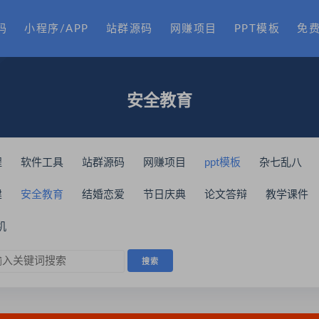
码
小程序/APP
站群源码
网赚项目
PPT模板
免
安全教育
程
软件工具
站群源码
网赚项目
ppt模板
杂七乱八
建
安全教育
结婚恋爱
节日庆典
论文答辩
教学课件
机