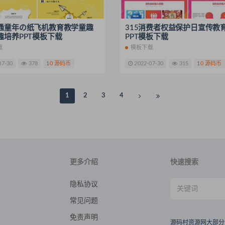
通童年の纸飞机教育教学童趣
315消费者权益保护日宣传教
趣培养PPT模板下载
PPT模板下载
载
模板下载
07-30
378
10 源码币
2022-07-30
315
10 源码币
1
2
3
4
更多介绍
快速搜索
隐私协议
常见问题
免责声明
源码村资源网大部分