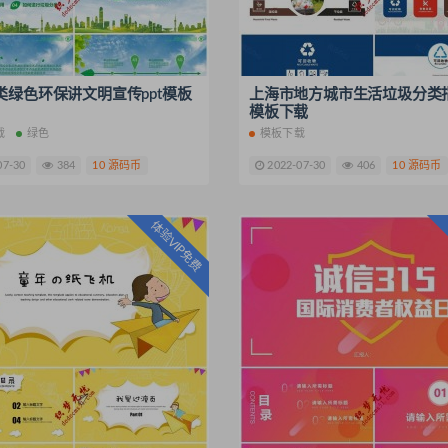
类绿色环保讲文明宣传ppt模板
上海市地方城市生活垃圾分类指
模板下载
载
绿色
模板下载
07-30
384
10 源码币
2022-07-30
406
10 源码币
体验VIP免费