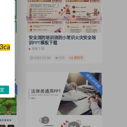
会PPT
安全消防培训消防小常识火灾安全培
训PPT模板下载
33ca
模板下载
2022-07-30
375
10 源码币
体验VIP免费
体验VIP免费
定