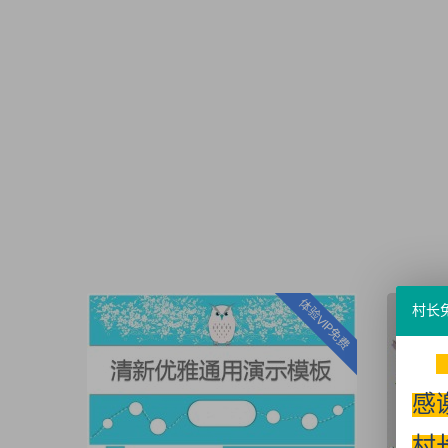
体验VIP免费
村长
感
村