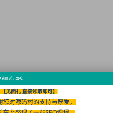
体验VIP免费
免费赠送见面礼
【见面礼 直接领取即可】
谢您对源码村的支持与厚爱，
长在此整理了一些SEO课程、