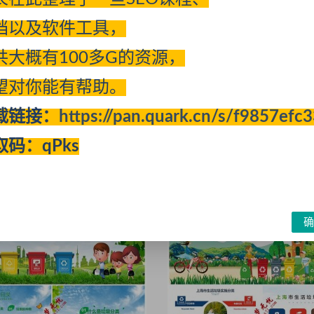
档以及软件工具，
共大概有100多G的资源，
望对你能有帮助。
彩安全教育防暴力校园防欺凌
小学生校园安全交通安全主题班
会PPT模板下载
模板下载
载链接：
https://pan.quark.cn/s/f9857efc
载
模板下载
取码：qPks
07-30
373
10 源码币
2022-07-30
353
10 源码币
体验VIP免费
确