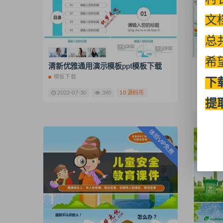
文
总
希
清新优雅通用演示模板ppt模板下载
卡通炫
主题班
模板下载
下
模板下
2022-07-30
390
10 源码币
提
2022-
体验VIP免费