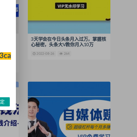
文采集自
3天学会在今日头条月入过万，掌握核
（附素
心秘密，头条大V教你月入10万
2022-08-26
264
33ca
定