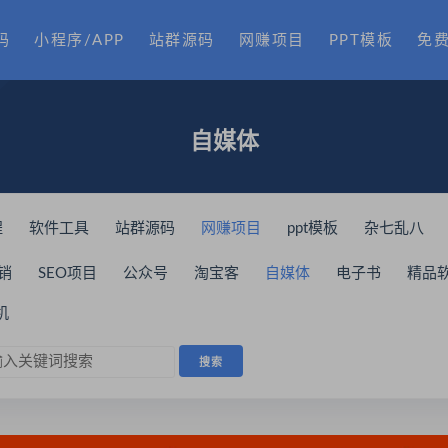
码
小程序/APP
站群源码
网赚项目
PPT模板
免
自媒体
程
软件工具
站群源码
网赚项目
ppt模板
杂七乱八
销
SEO项目
公众号
淘宝客
自媒体
电子书
精品
销
微商必学
名师营销
爆粉引流
赚钱项目
抖音快手
机