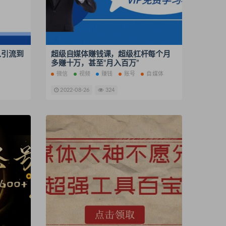
从引流到
超级自媒体赚钱课，超级杠杆每个月
多赚十万，甚至“月入百万”
微信
视频
赚钱
账号
自媒体
2022-08-26
324