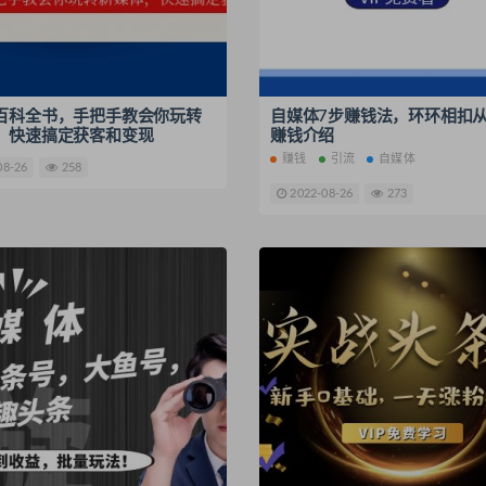
百科全书，手把手教会你玩转
自媒体7步赚钱法，环环相扣
，快速搞定获客和变现
赚钱介绍
赚钱
引流
自媒体
08-26
258
2022-08-26
273