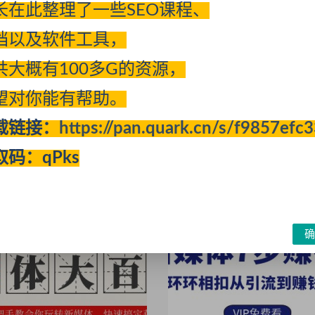
长在此整理了一些SEO课程、
档以及软件工具，
共大概有100多G的资源，
体】小白入门新媒体必修课
自媒体变现引流抖音引流+爆
望对你能有帮助。
媒体借助工具，让你事半功倍
08-26
315
材）
载链接：
https://pan.quark.cn/s/f9857efc
引流
自媒体
采集
2022-08-26
322
取码：qPks
确