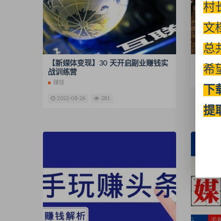
村
文
总
【新媒体变现】30 天开启副业赚钱实
【新媒
希
战训练营
2022-
赚钱
下
2022-08-26
281
提