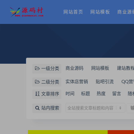
网站首页
网站模板
商业源
商业源码
网站模板
建站教
一级分类
实体店营销
贴吧引流
QQ营
二级分类
美工教程
文案素材
社区营
时间
标题
热度
留言
随
文章排序
站内搜索