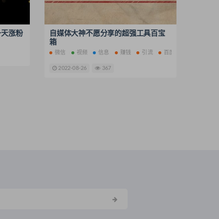
一天涨粉
自媒体大神不愿分享的超强工具百宝
箱
微信
视频
信息
赚钱
引流
百度
2022-08-26
367