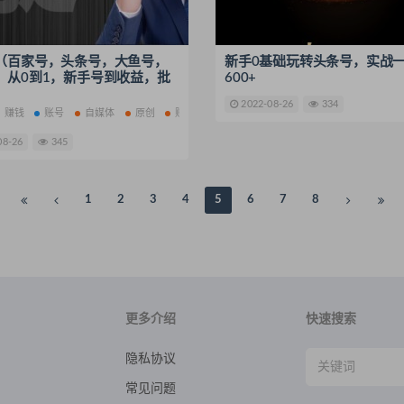
（百家号，头条号，大鱼号，
新手0基础玩转头条号，实战
）从0到1，新手号到收益，批
600+
！
2022-08-26
334
赚钱
账号
自媒体
原创
赚钱项目
08-26
345
1
2
3
4
5
6
7
8
更多介绍
快速搜索
隐私协议
常见问题