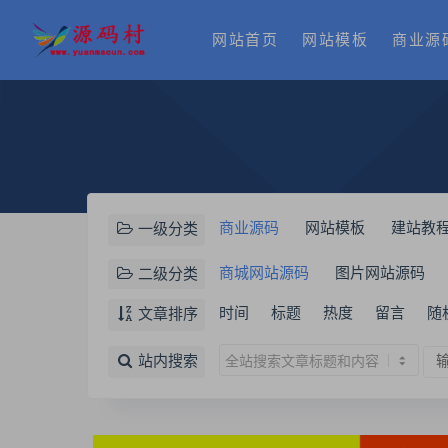
网站首页
网站模板
商业源
商业源码
网站模板
建站教
一级分类
商城网站源码
图片网站源码
二级分类
音乐网站源码
在线查询源码
时间
标题
热度
留言
随
文章排序
分类信息源码
主机域名源码
站内搜索
任务点赞源码
安卓网站源码
下载网站源码
区块链源码