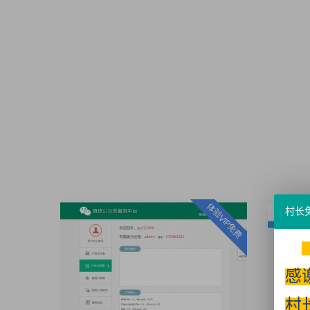
体验VIP免费
村长
感
村