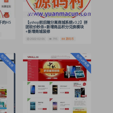
千的H5
【yshop前后端分离商城系统v3.2】拼
团砍价秒杀+新增商品积分兑换模块
+新增商城装修
2022-02-01
795
88 源码币
包月VIP免费
包月VIP免费