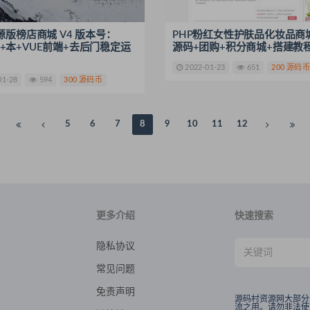
源版榜店商城 V4 版本号：
PHP粉红女性护肤品化妆品商
.45+本+VUE前端+去后门稳定运
源码+团购+积分商城+搭建教
2022-01-23
651
200 源码币
01-28
594
300 源码币
5
6
7
8
9
10
11
12
更多介绍
快速搜索
隐私协议
常见问题
免责声明
源码村资源网大部分
流之用。请勿非法使