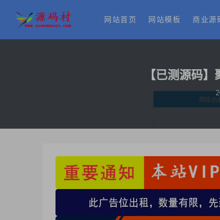
网站首页
网站模板
商业源
【已测源码】
2