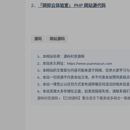
2、
「网抑云体验室」 PHP 网站源代码
源码
网站源码
1、本网站名称：源码村资源网
2、本站永久网址：https://www.yuanmacun.com
3、本网站的文章部分内容可能来源于网络，仅供大家学习
4、本站一切资源不代表本站立场，并不代表本站赞同其观
5、本站一律禁止以任何方式发布或转载任何违法的相关信
6、本站资源大多存储在云盘，如发现链接失效，请联系我
源码村资源网
»
【已测源码】聚合音乐下载系统多网合一歌曲