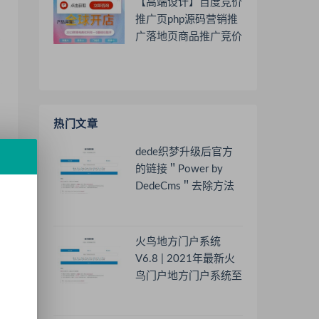
【高端设计】百度竞价
推广页php源码营销推
广落地页商品推广竞价
单页客服跳转加微信好
友
热门文章
dede织梦升级后官方
的链接＂Power by
DedeCms＂去除方法
火鸟地方门户系统
V6.8 | 2021年最新火
鸟门户地方门户系统至
尊版