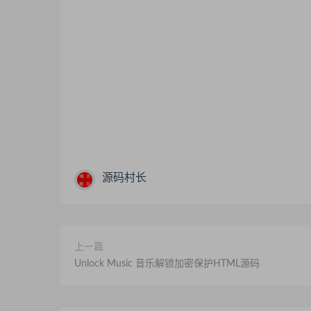
源码村长
上一篇
Unlock Music 音乐解锁加密保护HTML源码