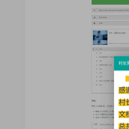
村长
感
村
文
总