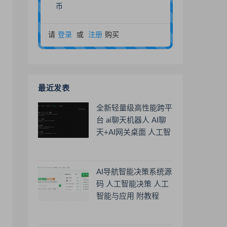
币
请
登录
或
注册
购买
最近发表
全新轻量级高性能跨平
台 ai聊天机器人 AI聊
天+AI网关桌面 人工智
能聊天软件
AI导航智能决策系统源
码 人工智能决策 人工
智能与应用 附教程