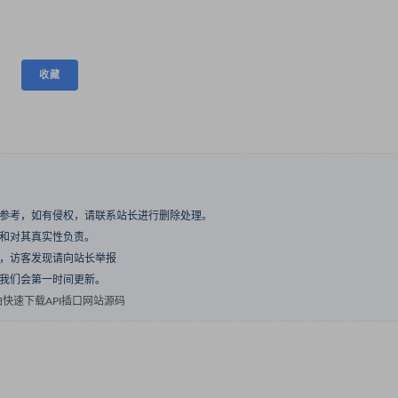
收藏
与参考，如有侵权，请联系站长进行删除处理。
点和对其真实性负责。
息，访客发现请向站长举报
们我们会第一时间更新。
快速下载API插口网站源码