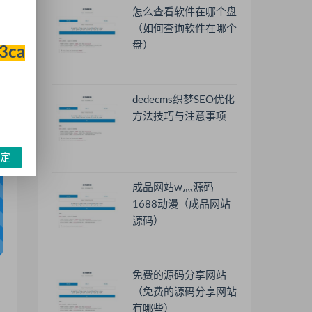
怎么查看软件在哪个盘
（如何查询软件在哪个
盘）
33ca
dedecms织梦SEO优化
方法技巧与注意事项
定
成品网站w灬源码
1688动漫（成品网站
源码）
免费的源码分享网站
（免费的源码分享网站
有哪些）