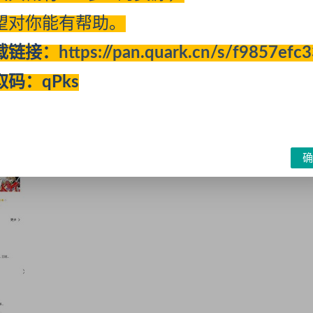
望对你能有帮助。
载链接：
https://pan.quark.cn/s/f9857efc
取码：qPks
确