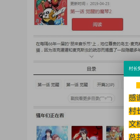
村长
感
村
文
总