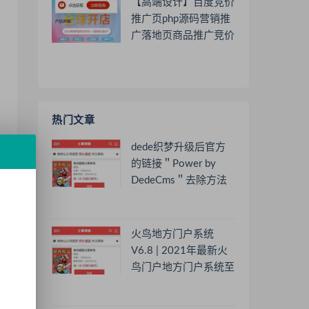
【高端设计】百度竞价
推广页php源码营销推
广落地页商品推广竞价
单页客服跳转加微信好
友
热门文章
dede织梦升级后官方
的链接＂Power by
DedeCms＂去除方法
火鸟地方门户系统
V6.8 | 2021年最新火
鸟门户地方门户系统至
尊版