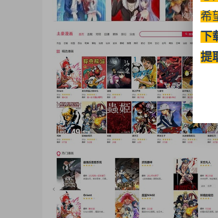
希
下
提