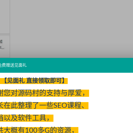
免费赠送见面礼
【见面礼 直接领取即可】
谢您对源码村的支持与厚爱，
长在此整理了一些SEO课程、
档以及软件工具，
共大概有100多G的资源，