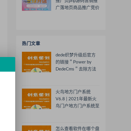
推广页php源码营销推
广落地页商品推广竞价
单页客服跳转加微信好
友
热门文章
dede织梦升级后官方
的链接＂Power by
DedeCms＂去除方法
火鸟地方门户系统
V6.8 | 2021年最新火
鸟门户地方门户系统至
尊版
怎么查看软件在哪个盘