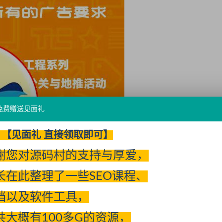
免费赠送见面礼
【见面礼 直接领取即可】
谢您对源码村的支持与厚爱，
长在此整理了一些SEO课程、
档以及软件工具，
共大概有100多G的资源，