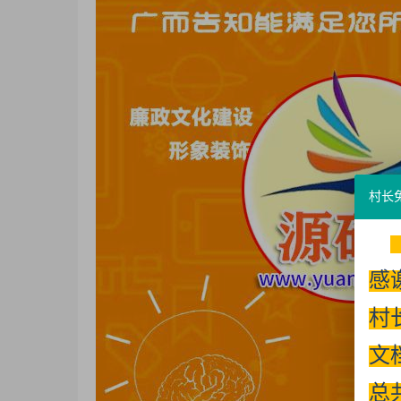
村长
感
村
文
总