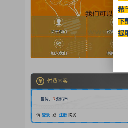
希
下
提
付费内容
售价：
3
源码币
请
登录
或
注册
购买