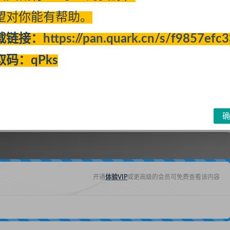
望对你能有帮助。
载链接：
https://pan.quark.cn/s/f9857efc
取码：qPks
确
开通
体验VIP
或更高级的会员可免费查看该内容