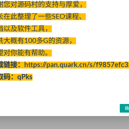
谢您对源码村的支持与厚爱，
分享到：
长在此整理了一些SEO课程、
档以及软件工具，
共大概有100多G的资源，
下一
ecshop商品详情页增加自定义title的方
望对你能有帮助。
载链接：
https://pan.quark.cn/s/f9857efc
取码：qPks
登录账户
后才能发表评论
确