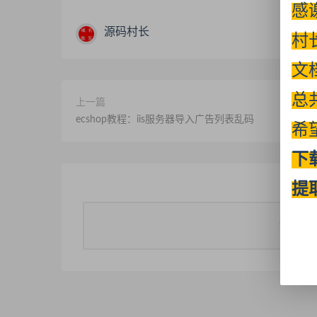
感
源码村长
村
文
总
上一篇
ecshop教程：iis服务器导入广告列表乱码
希
下
提
您需要