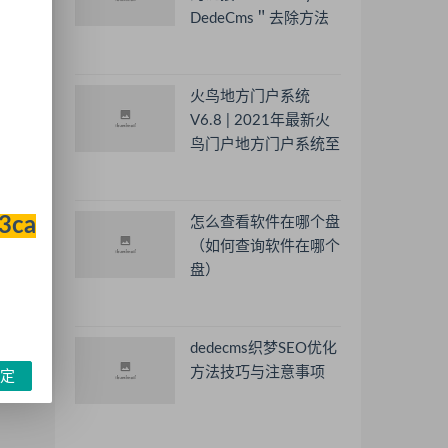
DedeCms＂去除方法
火鸟地方门户系统
V6.8 | 2021年最新火
鸟门户地方门户系统至
篇
尊版
法
33ca
怎么查看软件在哪个盘
（如何查询软件在哪个
盘）
dedecms织梦SEO优化
方法技巧与注意事项
定