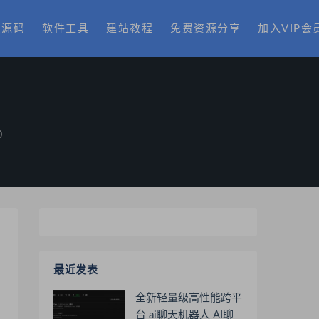
费源码
软件工具
建站教程
免费资源分享
加入VIP会
0
最近发表
全新轻量级高性能跨平
台 ai聊天机器人 AI聊