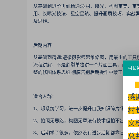
从基础到进阶再到精通:器材、曝光、构图审美、审
用、长曝光技法、星空星轨、提升画质技巧、实战
及思维。
后期内容
从基础到精通:遵循摄影师思维修图，用最少的工具
流程讲解，不是割裂单独讲一个片面工具，而是根
村长
整的修图体系思维,彻底告别后期操作中蒙工具、乱
感
适合人群：
1、想系统学习，进一步提升自我知识碎片化不系统
村
2、拍照无思路，构图无章法有技术但拍不出满意作
文
3、后期学了很多，依然没有进步后期都靠盲目尝
总