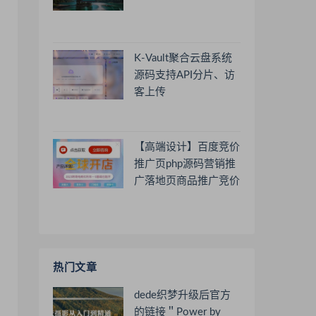
K-Vault聚合云盘系统
源码支持API分片、访
客上传
【高端设计】百度竞价
推广页php源码营销推
广落地页商品推广竞价
单页客服跳转加微信好
友
热门文章
dede织梦升级后官方
的链接＂Power by