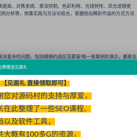
美提高、对焦系统、景深控制、色彩利用、光线特性、风光滤镜使
案例分析等，侧重实践与方法论结合，掌握拍出精彩作品的方式方法
解决复杂的问题，包括精细的选区及蒙版!每一张案例的演示，都是全
据照片融会贯通的讲解，以修图为目的理解和使用工具，树立科学完
免费赠送见面礼
尝试、套滤镜的困境。
【见面礼 直接领取即可】
谢您对源码村的支持与厚爱，
，无法融汇贯通
长在此整理了一些SEO课程、
品 提高审美欣赏能力
档以及软件工具，
试工具，套滤镜工具都会用，修图没有思路
共大概有100多G的资源，