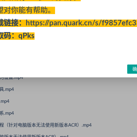
望对你能有帮助。
载链接：
https://pan.quark.cn/s/f9857efc
取码：qPks
p4
确
设置.mp4
.mp4
mp4
.mp4
（针对电脑版本无法使用新版本ACR）.mp4