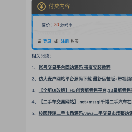
付费内容
售价：
30
源码币
请
登录
或
注册
购买
相关阅读：
1、
账号交易平台网站源码 带有安装教程
2、
仿大麦户网站平台源码下载 最新运营版+带视频
3、
【全新UI改版】H5创客新零售平台,13星新零
4、
【二手车交易网站】.net+mssql千博二手汽车在线交
5、
校园转转二手市场源码/Java二手交易市场整站