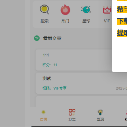
希
下
提