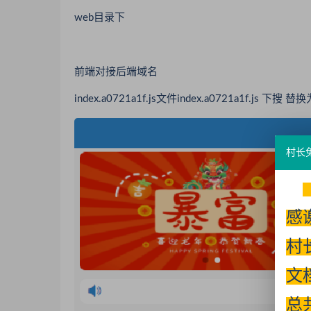
web目录下
前端对接后端域名
index.a0721a1f.js文件index.a0721a1f.js 
村长
感
村
文
总