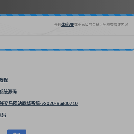
开通
体验VIP
或更高级的会员可免费查看该内容
教程
售系统源码
易网站商城系统-v2020-Build0710
源码