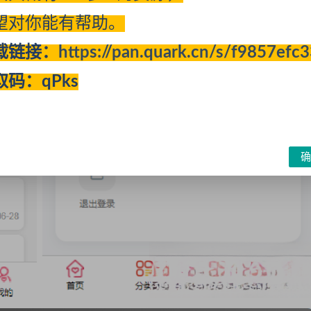
望对你能有帮助。
载链接：
https://pan.quark.cn/s/f9857efc
取码：qPks
确