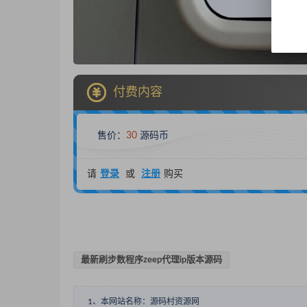
付费内容
售价：
30
源码币
请
登录
或
注册
购买
最新刷步数程序zeep代理ip版本源码
1、本网站名称：源码村资源网