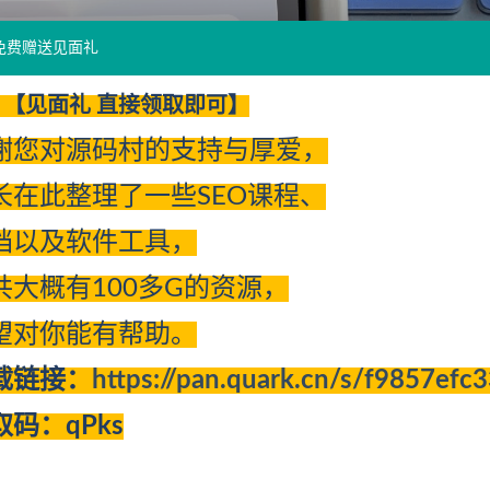
免费赠送见面礼
【见面礼 直接领取即可】
谢您对源码村的支持与厚爱，
长在此整理了一些SEO课程、
档以及软件工具，
共大概有100多G的资源，
望对你能有帮助。
载链接：
https://pan.quark.cn/s/f9857efc
取码：qPks