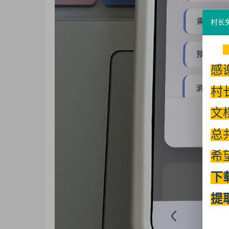
村长
感
村
文
总
希
下
提