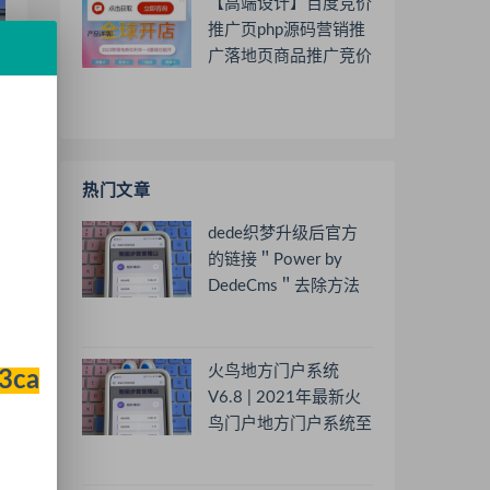
【高端设计】百度竞价
推广页php源码营销推
广落地页商品推广竞价
单页客服跳转加微信好
友
热门文章
dede织梦升级后官方
的链接＂Power by
DedeCms＂去除方法
火鸟地方门户系统
33ca
V6.8 | 2021年最新火
鸟门户地方门户系统至
尊版