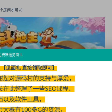
个房间才可以！
免费赠送见面礼
【见面礼 直接领取即可】
谢您对源码村的支持与厚爱，
长在此整理了一些SEO课程、
档以及软件工具，
共大概有100多G的资源，