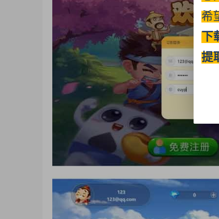
希
下
提