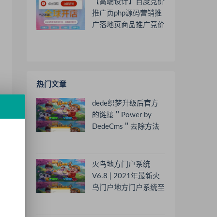
【高端设计】百度竞价
推广页php源码营销推
广落地页商品推广竞价
单页客服跳转加微信好
友
热门文章
dede织梦升级后官方
的链接＂Power by
DedeCms＂去除方法
火鸟地方门户系统
V6.8 | 2021年最新火
鸟门户地方门户系统至
尊版