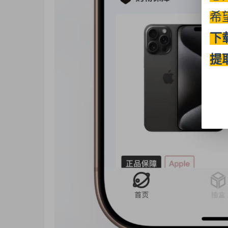
希
下
提