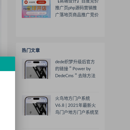
【高端设计】百度竞价
推广页php源码营销推
广落地页商品推广竞价
单页客服跳转加微信好
友
热门文章
dede织梦升级后官方
的链接＂Power by
DedeCms＂去除方法
火鸟地方门户系统
V6.8 | 2021年最新火
鸟门户地方门户系统至
尊版