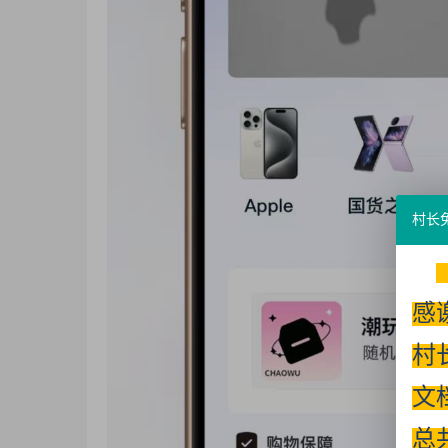
村长
感
村
文
总