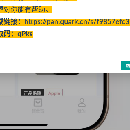
望对你能有帮助。
载链接：
https://pan.quark.cn/s/f9857efc
取码：qPks
确