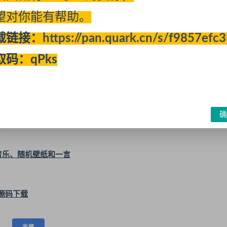
望对你能有帮助。
载链接：
https://pan.quark.cn/s/f9857efc
取码：qPks
开通
体验VIP
或更高级的会员可免费查看该内容
确
景音乐、随机壁纸和一言
源码下载