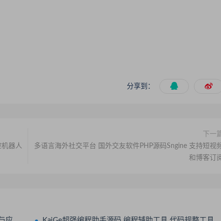
分享到：
下一
控机器人
多语言海外社交平台 国外交友软件PHP源码Sngine 支持短视
和博客订
附教程
KaiGe超强编程助手源码 编程辅助工具 代码规整工具源码 web开源助手源码