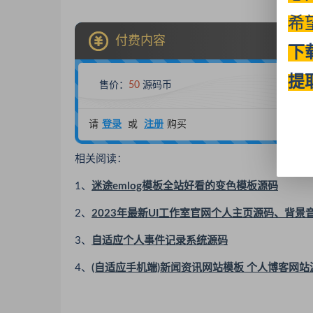
希
付费内容
下
提
售价：
50
源码币
请
登录
或
注册
购买
相关阅读：
1、
迷途emlog模板全站好看的变色模板源码
2、
2023年最新UI工作室官网个人主页源码、背
3、
自适应个人事件记录系统源码
4、
(自适应手机端)新闻资讯网站模板 个人博客网站