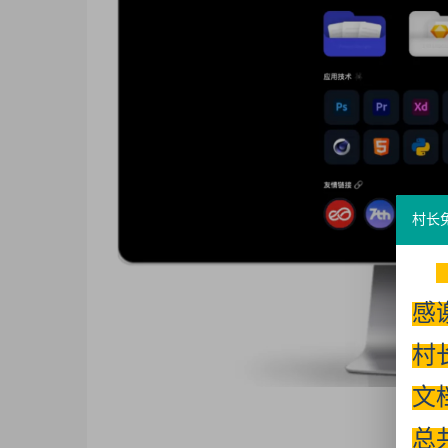
村长
感
村
文
总