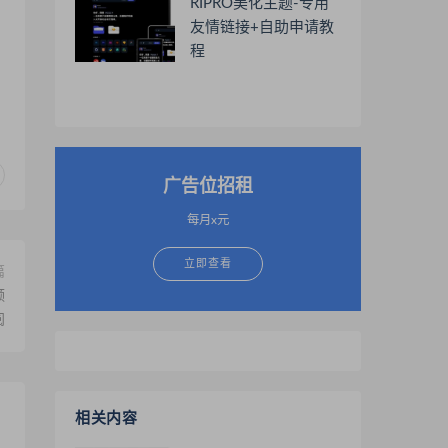
RIPRO美化主题-专用
友情链接+自助申请教
程
广告位招租
每月x元
立即查看
篇
频
阅
相关内容