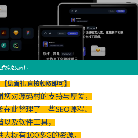
免费赠送见面礼
【见面礼 直接领取即可】
谢您对源码村的支持与厚爱，
长在此整理了一些SEO课程、
档以及软件工具，
共大概有100多G的资源，