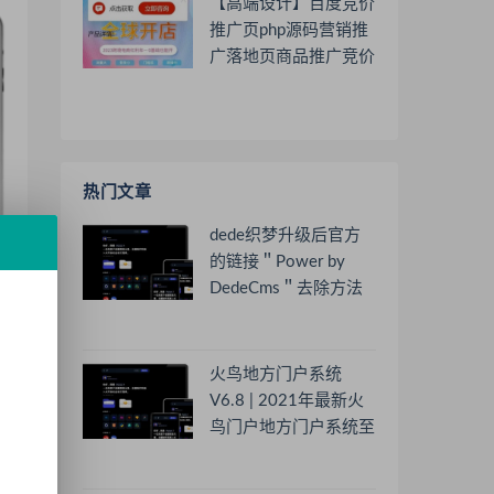
【高端设计】百度竞价
推广页php源码营销推
广落地页商品推广竞价
单页客服跳转加微信好
友
热门文章
dede织梦升级后官方
的链接＂Power by
DedeCms＂去除方法
火鸟地方门户系统
V6.8 | 2021年最新火
鸟门户地方门户系统至
尊版