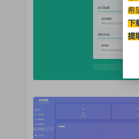
希
下
提