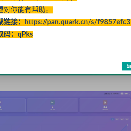
望对你能有帮助。
载链接：
https://pan.quark.cn/s/f9857efc
取码：qPks
确