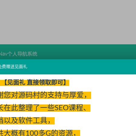
免费赠送见面礼
【见面礼 直接领取即可】
谢您对源码村的支持与厚爱，
长在此整理了一些SEO课程、
档以及软件工具，
共大概有100多G的资源，