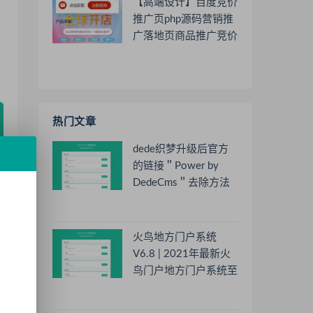
【高端设计】百度竞价
推广页php源码营销推
广落地页商品推广竞价
单页客服跳转加微信好
友
热门文章
dede织梦升级后官方
的链接＂Power by
DedeCms＂去除方法
火鸟地方门户系统
V6.8 | 2021年最新火
鸟门户地方门户系统至
尊版