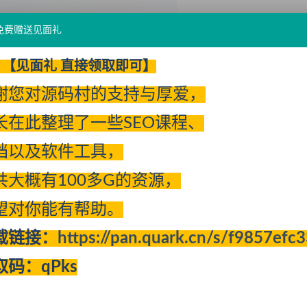
免费赠送见面礼
【见面礼 直接领取即可】
谢您对源码村的支持与厚爱，
长在此整理了一些SEO课程、
档以及软件工具，
共大概有100多G的资源，
开通
体验VIP
或更高级的会员可免费查看该内容
望对你能有帮助。
载链接：
https://pan.quark.cn/s/f9857efc
取码：qPks
收藏