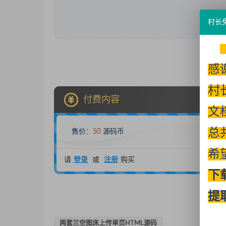
村长
感
村
付费内容
文
总
售价：
50
源码币
希
请
登录
或
注册
购买
下
提
两套兰空图床上传单页HTML源码