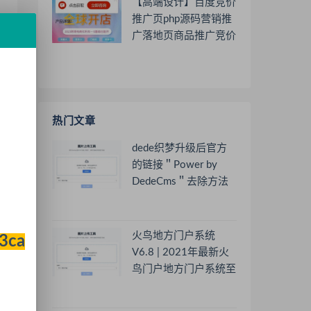
【高端设计】百度竞价
推广页php源码营销推
广落地页商品推广竞价
单页客服跳转加微信好
友
热门文章
dede织梦升级后官方
的链接＂Power by
DedeCms＂去除方法
火鸟地方门户系统
33ca
V6.8 | 2021年最新火
鸟门户地方门户系统至
尊版