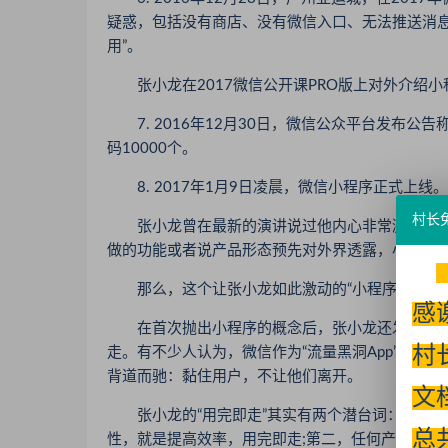
疑惑，包括没有商店、没有微信入口、无法推送消息等
用”。
张小龙在2017微信公开课PRO版上对外介绍小
7. 2016年12月30日，微信公众平台发布公
码10000个。
8. 2017年1月9日凌晨，微信小程序正式上线。
村长
张小龙曾在最新的演讲说过他内心非常激动。可
做的功能或者说产品形态预先对外界透露，小程序是
那么，这个让张小龙如此激动的“小程序”到底有
感
在首次抛出小程序的概念后，张小龙还发表了一个
村
走。有不少人认为，微信作为“流量黑洞App”，
背道而驰：黏住用户，不让他们离开。
文
张小龙的“用完即走”其实有两个潜台词：第一，微
总
性，就是提高效率，用完即走;第二，任何产品都不