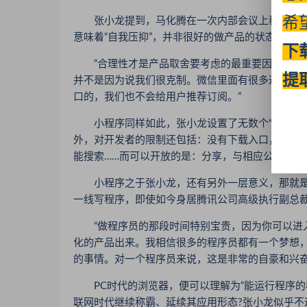
希
张小龙提到，马化腾在一次内部会议上称赞“微信
意味着“自我压抑”，并非很好的做产品的状态。
下
“合理性才是产品取舍要考虑的最重要因素，我们
提
并不是因为说我们很克制。微信里面有很多这样类
口的，我们也不会给用户推荐订阅。”
小程序同样如此，张小龙设置了无数个“不能”，
外，对开发者的限制还包括：没有下载入口，没有分类
能搜索……而可以开放的是：分享，与相应公众号的
小程序之于张小龙，还有另外一层意义，那就是站
一线写程序，即使如今身居腾讯公司高级执行副总
“做程序员的那段时间特别宝贵，因为你可以进入
化的产品出来。我相信很多的程序员都有一个梦想
的事情。对一个程序员来说，这是非常的自豪和兴奋
PC时代的浏览器，便可以理解为“能运行程序的程
联网时代继续称霸、延续其应用形态?张小龙似乎不