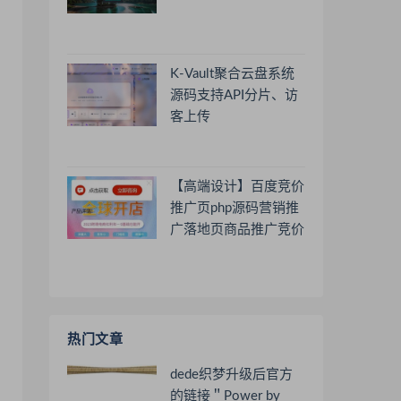
K-Vault聚合云盘系统
源码支持API分片、访
客上传
【高端设计】百度竞价
推广页php源码营销推
广落地页商品推广竞价
单页客服跳转加微信好
友
热门文章
dede织梦升级后官方
的链接＂Power by