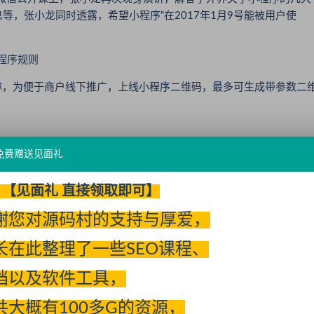
，张小龙同时透露，希望小程序“在2017年1月9号能被用户使
程序规则
告称，为便于商户线下推广，上线小程序二维码，最多可生成带参数二
免费赠送见面礼
能很多朋友知道微信的历史，对于他们来说，很少会把一个还没有
比较特别的一次。”
【见面礼 直接领取即可】
什么特别之处?
谢您对源码村的支持与厚爱，
产品观，引发了巨大的争议——一个好的软件应该让用户用完即
长在此整理了一些SEO课程、
这是站着说话不腰疼，这样的理念几乎与所有产品经理和应用设计的理念
档以及软件工具，
信被定义为一个工具(而非平台)，好的工具应该有一个很强的属
共大概有100多G的资源，
可能满足所有人的需求，必须做很多取舍，要遵从产品的合理性。