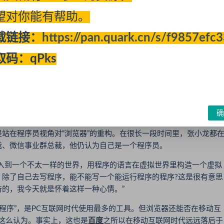
望对你能有帮助。
团队保持了一种很克制的心态来做事情”，但对于张小龙来说，克
载链接：
https://pan.quark.cn/s/f9857efc
会舍弃掉很多很多本来想要做，后来发现做不好的东西，这种舍弃
取码：qPks
似的点，比如如果一个用户从未订阅公众号，他的微信是没有相应入
如果用户从来没有运行过小程序，其微信应用也不会有相应入口。
、排行、推荐;只有流量，没有粉丝;不能推送消息;不能做游戏;不
确
跳转。
在程序员视角对“浏览器”的重构。在很长一段时间里，张小龙都
裁、微信事业群总裁，他仍认为自己是一个程序员。
到一个不太一样的世界，用程序的语言在虚拟世界里构造一个虚拟
，除了自己去写程序，能不能写一个能运行程序的程序?这是很有意思
的，我今天就是怀着这样一种心情。”
序”，是PC互联网时代使用最多的工具。但浏览器还能否在移动互
这么认为。事实上，这也是
百度
之所以在移动互联网时代远远落后于