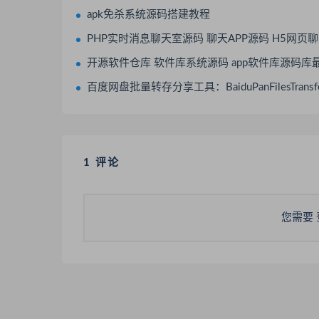
apk免杀系统源码搭建教程
PHP实时消息聊天室源码 聊天APP源码 H5网页聊天室 PHP+WebSo
开源软件仓库 软件库系统源码 app软件库源码库
百度网盘批量转存分享工具：BaiduPanFilesTransfers 2.
1 评论
您需要