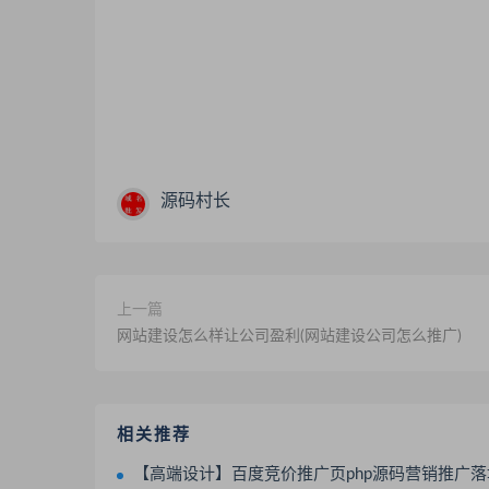
源码村长
上一篇
网站建设怎么样让公司盈利(网站建设公司怎么推广)
相关推荐
【高端设计】百度竞价推广页php源码营销推广落地页商品推广竞价单页客服跳转加