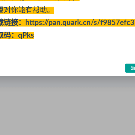
收藏
望对你能有帮助。
载链接：
https://pan.quark.cn/s/f9857efc
取码：qPks
与参考，如有侵权，请联系站长进行删除处理。
点和对其真实性负责。
息，访客发现请向站长举报
确
们我们会第一时间更新。