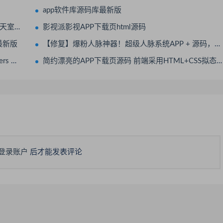
app软件库源码库最新版
cket
影视派影视APP下载页html源码
最新版
【修复】爆粉人脉神器！超级人脉系统APP + 源码，一键获取海量精准人脉
8.2
简约漂亮的APP下载页源码 前端采用HTML+CSS拟态风格
登录账户
后才能发表评论