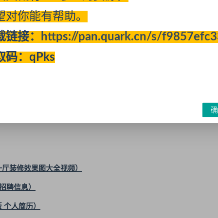
望对你能有帮助。
展网络营销的门槛，关键是合理的付费取得好的营销效果。
载链接：
https://pan.quark.cn/s/f9857efc
p/kefu.html
取码：qPks
证等等；也许以后会收费哦；
掉的。有了思路和方向，只要想做，自然会有很多方法。关键还是
确
一厅装修效果图大全视频）
招聘信息）
板 个人简历）