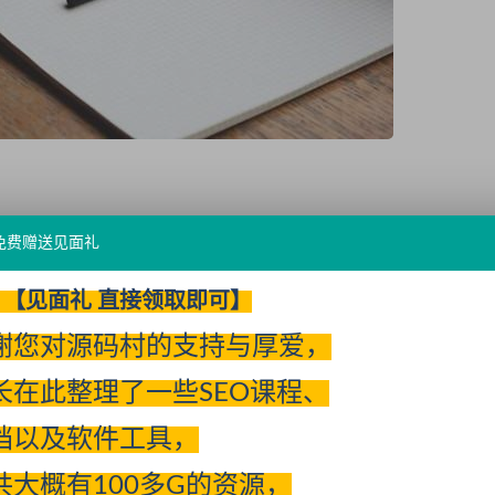
免费赠送见面礼
【见面礼 直接领取即可】
谢您对源码村的支持与厚爱，
如果企业方不介意使用营业执照建立百科，百科的词条名就是营业
长在此整理了一些SEO课程、
仅使用核心品牌词的话，不能免费成功创建的话，那么可以使用收费
档以及软件工具，
申请成功，只能采用收费的渠道。
，那么可以复制打开该链接进行学习。
共大概有100多G的资源，