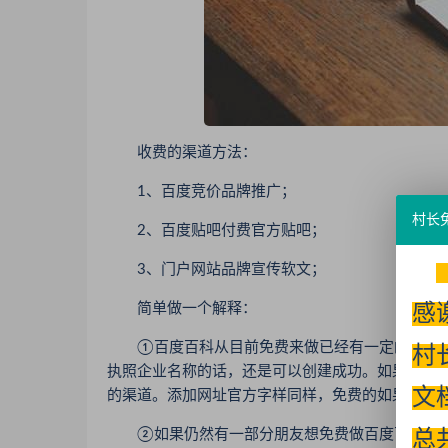
收费的渠道方法：
1、百度竞价品牌推广；
村长
2、百度贴吧付费官方贴吧；
3、门户网站品牌宣传软文；
简单做一个解释：
感
①百度百科从目前免费来做已经有一定的难度，
村
执照企业名称的话，还是可以创建成功。如果想仅
文
的渠道。添加网址官方字样同样，免费的如果不能
②如果仍然有一部分朋友想免费做百度百科的话
总