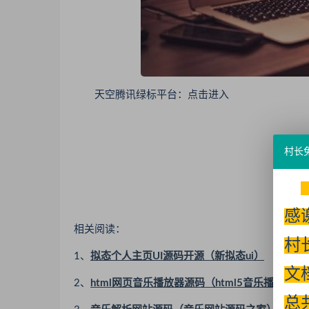
天空腾讯绿标平台：点击进入
村长
感
相关阅读：
村
1、
拟态个人主页UI源码开源（新拟态ui）
文
2、
html网页音乐播放器源码（html5音乐播放器源
总