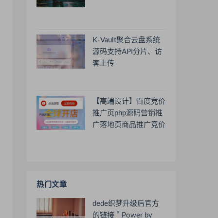
K-Vault聚合云盘系统
源码支持API分片、访
客上传
【高端设计】百度竞价
推广页php源码营销推
广落地页商品推广竞价
单页客服跳转加微信好
友
热门文章
dede织梦升级后官方
的链接＂Power by