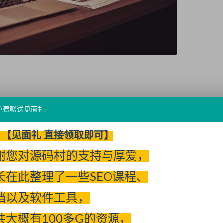
免费赠送见面礼
【见面礼 直接领取即可】
谢您对源码村的支持与厚爱，
长在此整理了一些SEO课程、
档以及软件工具，
码）
共大概有100多G的资源，