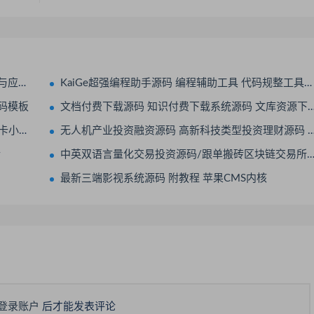
附教程
KaiGe超强编程助手源码 编程辅助工具 代码规整工具源码 web开源助手源码
源码模板
文档付费下载源码 知识付费下载系统源码 文库资源下载系统源码
小程序
无人机产业投资融资源码 高新科技类型投资理财源码 无人机产品理财源码 投资理财系统源码
传
中英双语言量化交易投资源码/跟单搬砖区块链交易所源码/前端uniapp纯源码+后端
最新三端影视系统源码 附教程 苹果CMS内核
登录账户
后才能发表评论