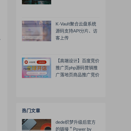
K-Vault聚合云盘系统
源码支持API分片、访
客上传
”
【高端设计】百度竞价
推广页php源码营销推
广落地页商品推广竞价
单页客服跳转加微信好
友
热门文章
dede织梦升级后官方
的链接＂Power by