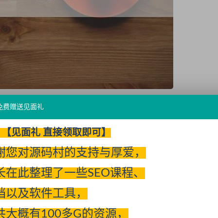
免费赠送见面礼
【见面礼 直接领取即可】
谢您对源码村的支持与厚爱，
常可以看到这类颜色被运用在服饰，化妆品等行业的网站中。
长在此整理了一些SEO课程、
档以及软件工具，
共大概有100多G的资源，
旷的体验感，一般
科技
网站，教育类等网站使用较为普遍，对行业