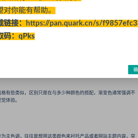
望对你能有帮助。
载链接：
https://pan.quark.cn/s/f9857efc
取码：qPks
的一种风格色调，展现在用户眼前的是色感丰富，且视觉冲击较
酷炫，梦幻，可运用于各类型的网站中，重点在于建站表达主题的衡
确
格有些类似，区别只是在与多少种颜色的搭配，渐变色通常强调不
视觉体验。
为主色调，往往是想用这类颜色来衬托产品或者网站主题内容，突