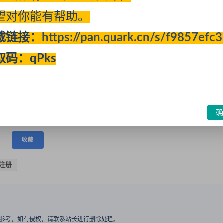
望对你能有帮助。
载链接：
https://pan.quark.cn/s/f9857efc
简历范文）
取码：qPks
）
确
收藏
注册
与参考，如有侵权，请联系站长进行删除处理。