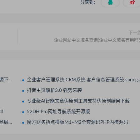
分享到：
下一
企业网站中文域名查询(企业中文域名有用吗?
统源码
企业客户管理系统 CRM系统 客户信息管理系统 springboot+vue Java版
抖音主页解析3.0 强势来袭
专业级AI智能文章伪原创工具支持伪原创结果下载
f
52DH Pro网址导航系统开源版
载资源
魔方财务指点模板M1+M2全套源码PHP内核源码