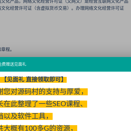
文化产品，网络文化经营许可证（文网文）是经营互联网文化产品
络文化经营许可证（含虚拟货币交易）。办理网络文化经营许可证
和章程。
资报告、验资机构企业法人营业执照复印件等）。
免费赠送见面礼
及简历。
【见面礼 直接领取即可】
证明和身份证明文件（如学历证书、职业资格证书和身份证复印
谢您对源码村的支持与厚爱，
需提交房屋租赁合同和出租方房屋产权证明复印件,自有场所需提
长在此整理了一些SEO课程、
档以及软件工具，
共大概有100多G的资源，