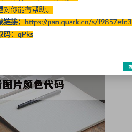
完整版下载附注册机破解补丁
望对你能有帮助。
机破解补丁
载链接：
https://pan.quark.cn/s/f9857efc
取码：qPks
确