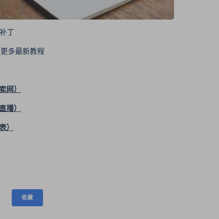
解补丁
 获取更多最新教程
卖网）
直播）
表）
收藏