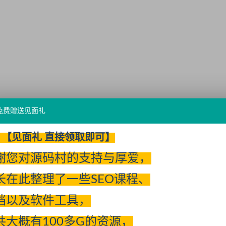
免费赠送见面礼
【见面礼 直接领取即可】
谢您对源码村的支持与厚爱，
长在此整理了一些SEO课程、
档以及软件工具，
共大概有100多G的资源，