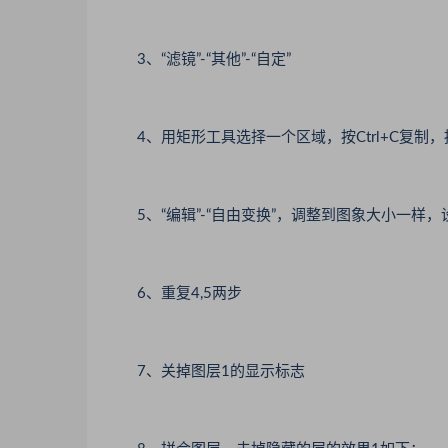
3、“滤镜”-“其他”-“自定”
4、用矩形工具选择一个区域，按Ctrl+C复制，按C
5、“编辑”-“自由变换”，调整到图象大小一样，
6、重复4,5两步
7、关掉图层1的显示标志